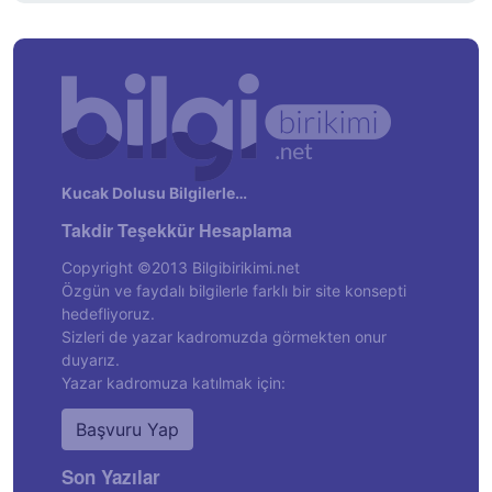
Kucak Dolusu Bilgilerle…
Takdir Teşekkür Hesaplama
Copyright ©2013 Bilgibirikimi.net
Özgün ve faydalı bilgilerle farklı bir site konsepti
hedefliyoruz.
Sizleri de yazar kadromuzda görmekten onur
duyarız.
Yazar kadromuza katılmak için:
Başvuru Yap
Son Yazılar