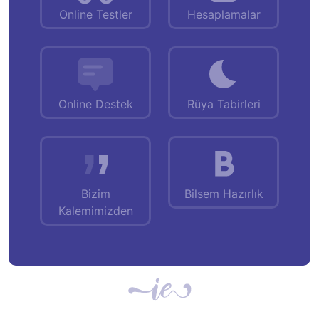
Online Testler
Hesaplamalar
Online Destek
Rüya Tabirleri
Bizim
Bilsem Hazırlık
Kalemimizden