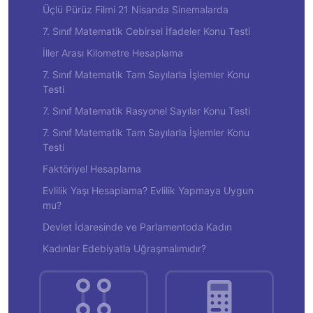
Üçlü Pürüz Filmi 21 Nisanda Sinemalarda
7. Sınıf Matematik Cebirsel İfadeler Konu Testi
İller Arası Kilometre Hesaplama
7. Sınıf Matematik Tam Sayılarla İşlemler Konu
Testi
7. Sınıf Matematik Rasyonel Sayılar Konu Testi
7. Sınıf Matematik Tam Sayılarla İşlemler Konu
Testi
Faktöriyel Hesaplama
Evlilik Yaşı Hesaplama? Evlilik Yapmaya Uygun
mu?
Devlet İdaresinde ve Parlamentoda Kadın
Kadınlar Edebiyatla Uğraşmalımıdır?