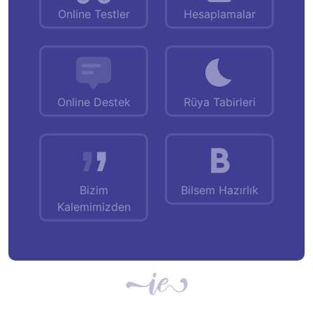
Online Testler
Hesaplamalar
Online Destek
Rüya Tabirleri
Bizim
Bilsem Hazırlık
Kalemimizden