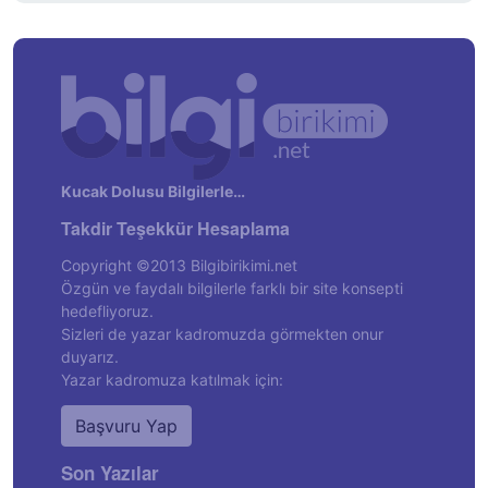
Kucak Dolusu Bilgilerle…
Takdir Teşekkür Hesaplama
Copyright ©2013 Bilgibirikimi.net
Özgün ve faydalı bilgilerle farklı bir site konsepti
hedefliyoruz.
Sizleri de yazar kadromuzda görmekten onur
duyarız.
Yazar kadromuza katılmak için:
Başvuru Yap
Son Yazılar