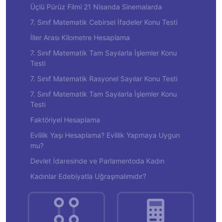
Üçlü Pürüz Filmi 21 Nisanda Sinemalarda
7. Sınıf Matematik Cebirsel İfadeler Konu Testi
İller Arası Kilometre Hesaplama
7. Sınıf Matematik Tam Sayılarla İşlemler Konu
Testi
7. Sınıf Matematik Rasyonel Sayılar Konu Testi
7. Sınıf Matematik Tam Sayılarla İşlemler Konu
Testi
Faktöriyel Hesaplama
Evlilik Yaşı Hesaplama? Evlilik Yapmaya Uygun
mu?
Devlet İdaresinde ve Parlamentoda Kadın
Kadınlar Edebiyatla Uğraşmalımıdır?