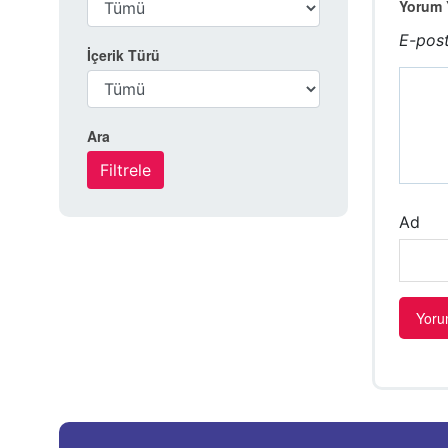
Yorum Y
E-post
İçerik Türü
Ara
Ad