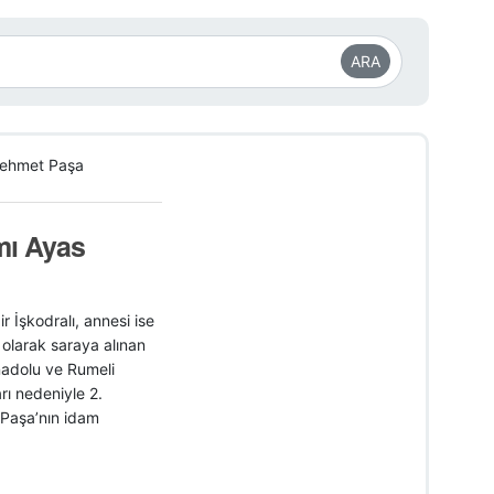
ARA
Mehmet Paşa
mı Ayas
İşkodralı, annesi ise
olarak saraya alınan
nadolu ve
Rumeli
rı nedeniyle 2.
 Paşa’nın idam