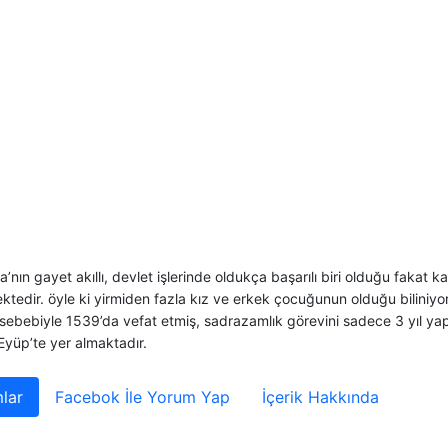
’nın gayet akıllı, devlet işlerinde oldukça başarılı biri olduğu fakat k
tedir. öyle ki yirmiden fazla kız ve erkek çocuğunun olduğu biliniyo
 sebebiyle 1539’da vefat etmiş, sadrazamlık görevini sadece 3 yıl yapa
Eyüp’te yer almaktadır.
lar
Facebok İle Yorum Yap
İçerik Hakkında