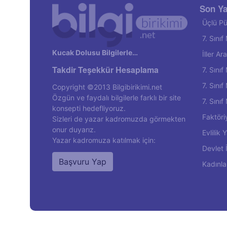
Son Ya
Üçlü Pü
7. Sını
Kucak Dolusu Bilgilerle…
İller A
Takdir Teşekkür Hesaplama
7. Sını
7. Sını
Copyright ©2013 Bilgibirikimi.net
Özgün ve faydalı bilgilerle farklı bir site
7. Sını
konsepti hedefliyoruz.
Faktöri
Sizleri de yazar kadromuzda görmekten
onur duyarız.
Evlilik
Yazar kadromuza katılmak için:
Devlet 
Başvuru Yap
Kadınla