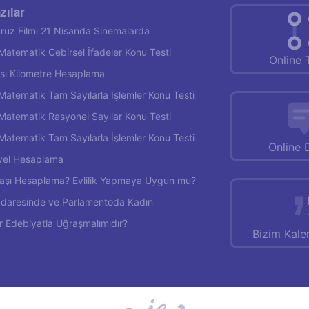
zılar
rüz Filmi 21 Nisanda Sinemalarda
f Matematik Cebirsel İfadeler Konu Testi
Online 
rası Kilometre Hesaplama
f Matematik Tam Sayılarla İşlemler Konu Testi
f Matematik Rasyonel Sayılar Konu Testi
f Matematik Tam Sayılarla İşlemler Konu Testi
Online 
yel Hesaplama
 Yaşı Hesaplama? Evlilik Yapmaya Uygun mu?
İdaresinde ve Parlamentoda Kadın
r Edebiyatla Uğraşmalımıdır?
Bizim Kal