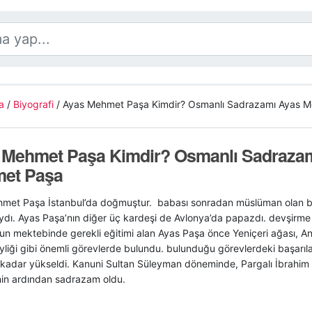
a
/
Biyografi
/
Ayas Mehmet Paşa Kimdir? Osmanlı Sadrazamı Ayas 
 Mehmet Paşa Kimdir? Osmanlı Sadraza
et Paşa
met Paşa İstanbul’da doğmuştur. babası sonradan müslüman olan bir 
ydı. Ayas Paşa’nın diğer üç kardeşi de Avlonya’da papazdı. devşirme 
un mektebinde gerekli eğitimi alan Ayas Paşa önce Yeniçeri ağası, A
liği gibi önemli görevlerde bulundu. bulunduğu görevlerdeki başarıla
e kadar yükseldi. Kanuni Sultan Süleyman döneminde, Pargalı İbrahim
nin ardından sadrazam oldu.