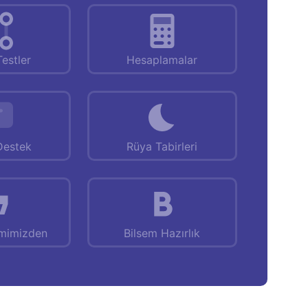
Testler
Hesaplamalar
Destek
Rüya Tabirleri
emimizden
Bilsem Hazırlık