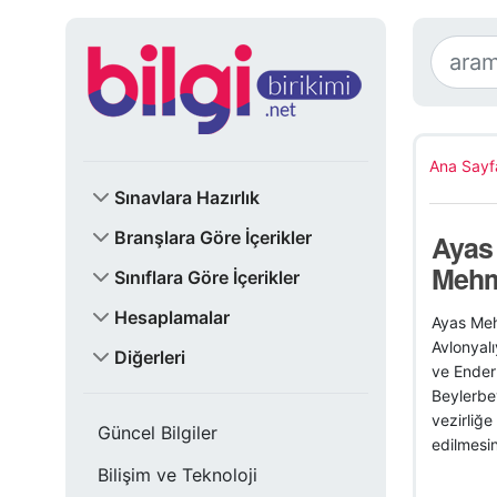
Ana Sayf
Sınavlara Hazırlık
Branşlara Göre İçerikler
Ayas
Mehm
Sınıflara Göre İçerikler
Hesaplamalar
Ayas Meh
Avlonyalı
Diğerleri
ve Ender
Beylerbey
vezirliğ
Güncel Bilgiler
edilmesi
Bilişim ve Teknoloji