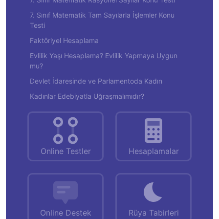
7. Sınıf Matematik Tam Sayılarla İşlemler Konu
Testi
Faktöriyel Hesaplama
Evlilik Yaşı Hesaplama? Evlilik Yapmaya Uygun
mu?
Devlet İdaresinde ve Parlamentoda Kadın
Kadınlar Edebiyatla Uğraşmalımıdır?
Online Testler
Hesaplamalar
Online Destek
Rüya Tabirleri