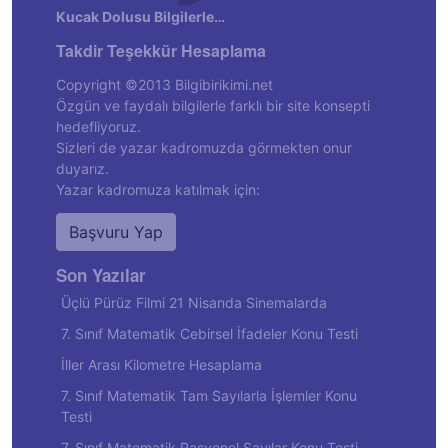
Kucak Dolusu Bilgilerle…
Takdir Teşekkür Hesaplama
Copyright ©2013 Bilgibirikimi.net
Özgün ve faydalı bilgilerle farklı bir site konsepti
hedefliyoruz.
Sizleri de yazar kadromuzda görmekten onur
duyarız.
Yazar kadromuza katılmak için:
Başvuru Yap
Son Yazılar
Üçlü Pürüz Filmi 21 Nisanda Sinemalarda
7. Sınıf Matematik Cebirsel İfadeler Konu Testi
İller Arası Kilometre Hesaplama
7. Sınıf Matematik Tam Sayılarla İşlemler Konu
Testi
7. Sınıf Matematik Rasyonel Sayılar Konu Testi