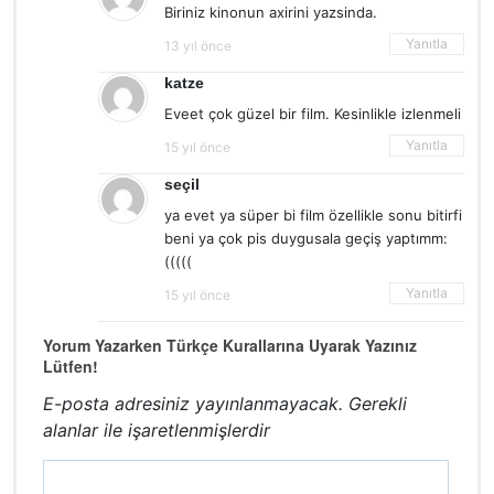
Biriniz kinonun axirini yazsinda.
Yanıtla
13 yıl önce
katze
Eveet çok güzel bir film. Kesinlikle izlenmeli
Yanıtla
15 yıl önce
seçil
ya evet ya süper bi film özellikle sonu bitirfi
beni ya çok pis duygusala geçiş yaptımm:
(((((
Yanıtla
15 yıl önce
Yorum Yazarken Türkçe Kurallarına Uyarak Yazınız
Lütfen!
E-posta adresiniz yayınlanmayacak.
Gerekli
alanlar
ile işaretlenmişlerdir