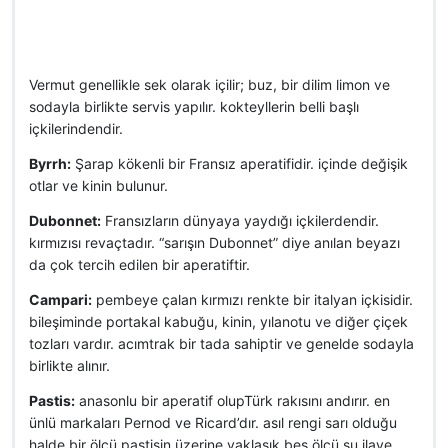
Vermut genellikle sek olarak içilir; buz, bir dilim limon ve
sodayla birlikte servis yapılır. kokteyllerin belli başlı
içkilerindendir.
Byrrh:
Şarap kökenli bir Fransız aperatifidir. içinde değişik
otlar ve kinin bulunur.
Dubonnet:
Fransızların dünyaya yaydığı içkilerdendir.
kırmızısı revaçtadır. “sarışın Dubonnet” diye anılan beyazı
da çok tercih edilen bir aperatiftir.
Campari:
pembeye çalan kırmızı renkte bir italyan içkisidir.
bileşiminde portakal kabuğu, kinin, yılanotu ve diğer çiçek
tozları vardır. acımtrak bir tada sahiptir ve genelde sodayla
birlikte alınır.
Pastis:
anasonlu bir aperatif olupTürk rakısını andırır. en
ünlü markaları Pernod ve Ricard’dır. asıl rengi sarı olduğu
halde bir ölçü pastisin üzerine yaklaşık beş ölçü su ilave