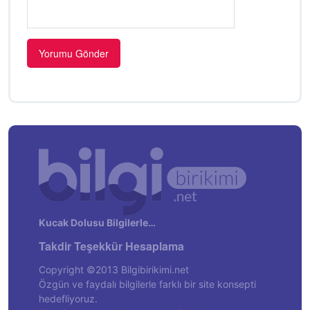
Kucak Dolusu Bilgilerle…
Takdir Teşekkür Hesaplama
Copyright ©2013 Bilgibirikimi.net
Özgün ve faydalı bilgilerle farklı bir site konsepti
hedefliyoruz.