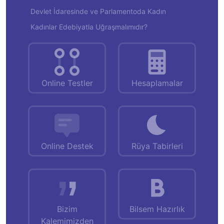
Devlet İdaresinde ve Parlamentoda Kadın
Kadınlar Edebiyatla Uğraşmalımıdır?
Online Testler
Hesaplamalar
Online Destek
Rüya Tabirleri
Bizim
Bilsem Hazırlık
Kalemimizden