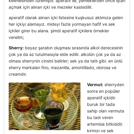
kelimesinden türemiştir. aperatif ile, yemeklerden önce iştah
açmak için alınan içki ve mezeler kastedilir.
aperatif olarak alınan içki listesine kuşkusuz aklımıza gelen
her içkiyi alamayız. mideyi fazla yormayan hafif ve sek
içkiler girer bu alana. şimdi aperatif içkilere örnekler
verelim;
Sherry:
beyaz şarabın oluşması sırasında alkol derecesinin
çok ya da az tutulmasıyla elde edilir. alkolün çok ya da az
olması sherrynin cinsini belirler; sek ya da tatlı gibi. en ünlü
sherry markaları fino, mazanilla, amontillado, olorosa ve
creamdır.
Vermut:
sherryden
sonra en popüler
aperatif içkidir.
buruk bir tada
sahip olan vermuta
bu tadı veren
artemisia bitkisidir.
kırmızı ve sek