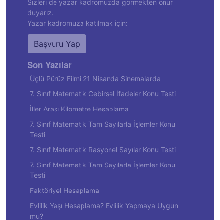
Sizleri de yazar kadromuzda görmekten onur
duyarız.
Yazar kadromuza katılmak için:
Başvuru Yap
Son Yazılar
Üçlü Pürüz Filmi 21 Nisanda Sinemalarda
7. Sınıf Matematik Cebirsel İfadeler Konu Testi
İller Arası Kilometre Hesaplama
7. Sınıf Matematik Tam Sayılarla İşlemler Konu
Testi
7. Sınıf Matematik Rasyonel Sayılar Konu Testi
7. Sınıf Matematik Tam Sayılarla İşlemler Konu
Testi
Faktöriyel Hesaplama
Evlilik Yaşı Hesaplama? Evlilik Yapmaya Uygun
mu?