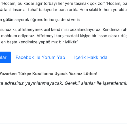
: ‘Hocam, bu kadar ağır torbayı her yere taşımak çok zor.’ ‘Hocam, 
Vallahi, insanlar tuhaf bakıyorlar bana artık. Hem sıkıldık, hem yoruldu
 gülümseyerek öğrencilerine şu dersi verir:
sunuz ki, affetmeyerek asıl kendimizi cezalandırıyoruz. Kendimizi r
 mahkum ediyoruz. Affetmeyi karşımızdaki kişiye bir ihsan olarak dü
en başta kendimize yaptığımız bir iyiliktir.’
lar
Facebok İle Yorum Yap
İçerik Hakkında
azarken Türkçe Kurallarına Uyarak Yazınız Lütfen!
a adresiniz yayınlanmayacak.
Gerekli alanlar
ile işaretlenmi