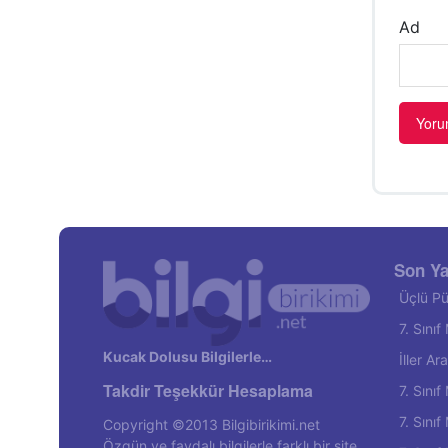
Ad
Son Ya
Üçlü Pü
7. Sını
Kucak Dolusu Bilgilerle…
İller A
Takdir Teşekkür Hesaplama
7. Sını
7. Sını
Copyright ©2013 Bilgibirikimi.net
Özgün ve faydalı bilgilerle farklı bir site