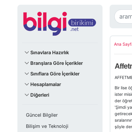
Ana Sayf
Sınavlara Hazırlık
Branşlara Göre İçerikler
Affet
Sınıflara Göre İçerikler
AFFETME
Hesaplamalar
Bir lise 
ister mis
Diğerleri
der öğre
‘Şimdi ya
getirecek
Güncel Bilgiler
sıraların
Bilişim ve Teknoloji
şöyle de