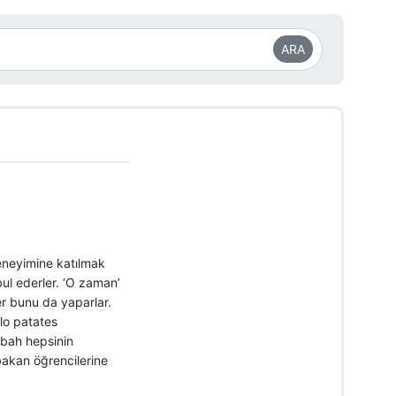
ARA
deneyimine katılmak
bul ederler. ‘O zaman’
r bunu da yaparlar.
ilo patates
abah hepsinin
 bakan öğrencilerine