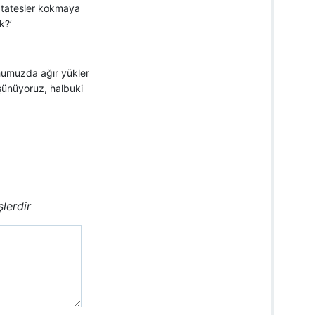
patatesler kokmaya
k?’
uhumuzda ağır yükler
şünüyoruz, halbuki
şlerdir