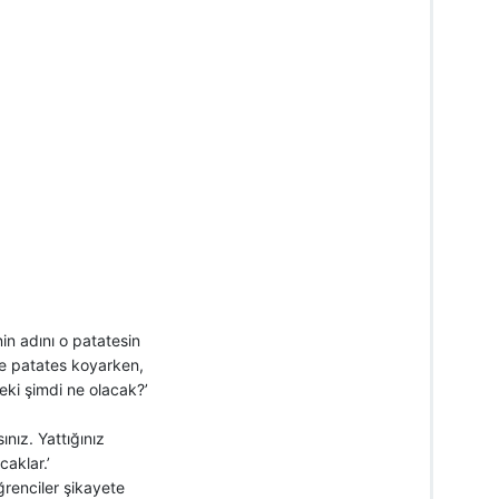
nin adını o patatesin
ne patates koyarken,
eki şimdi ne olacak?’
nız. Yattığınız
aklar.’
ğrenciler şikayete