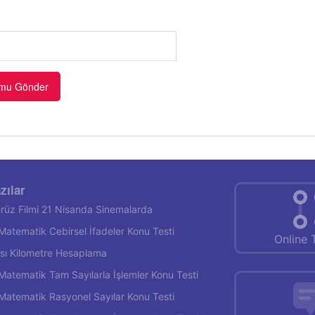
zılar
rüz Filmi 21 Nisanda Sinemalarda
f Matematik Cebirsel İfadeler Konu Testi
Online 
rası Kilometre Hesaplama
f Matematik Tam Sayılarla İşlemler Konu Testi
f Matematik Rasyonel Sayılar Konu Testi