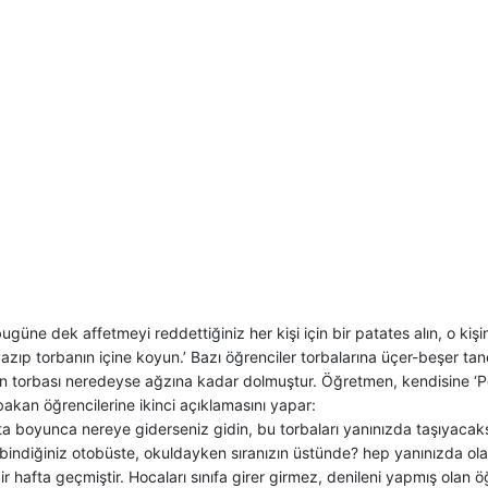
bugüne dek affetmeyi reddettiğiniz her kişi için bir patates alın, o kişi
azıp torbanın içine koyun.’ Bazı öğrenciler torbalarına üçer-beşer ta
ın torbası neredeyse ağzına kadar dolmuştur. Öğretmen, kendisine ‘P
bakan öğrencilerine ikinci açıklamasını yapar:
fta boyunca nereye giderseniz gidin, bu torbaları yanınızda taşıyacaksı
bindiğiniz otobüste, okuldayken sıranızın üstünde? hep yanınızda olac
r hafta geçmiştir. Hocaları sınıfa girer girmez, denileni yapmış olan ö