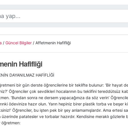
a
/
Güncel Bilgiler
/
Affetmenin Hafifliği
menin Hafifliği
NİN DAYANILMAZ HAFİFLİĞİ
öğretmeni bir gün derste öğrencilerine bir teklifte bulunur: ‘Bir hayat 
iniz?’ Öğrenciler çok sevdikleri hocalarının bu teklifini tereddütsüz ka
tmen. ‘Bundan sonra ne dersem yapacağınıza da söz verin’ Öğrencile
rınki ödevinize hazır olun. Yarın hepiniz birer plastik torba ve beşer k
siniz!’ Öğrenciler, bu işten pek bir şey anlamamışlardır. Ama ertesi s
ın üzerinde patatesler ve torbalar hazırdır. Kendisine meraklı gözlerle
r öğretmen: