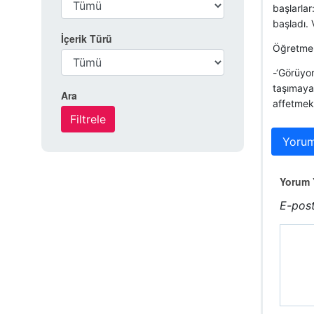
başlarlar
başladı. 
İçerik Türü
Öğretmen
-‘Görüyor
taşımaya
Ara
affetmek 
Yorum
Yorum Y
E-post