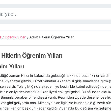
a
/
Liderlik Sırları
/
Adolf Hitlerin Öğrenim Yılları
 Hitlerin Öğrenim Yılları
im Yılları
düğü zaman Hitler’in kafasında geleceği hakkında bazı fikirler vardı.
e Viyana’ya gitmiş, Güzel Sanatlar Akademisi giriş sınavlarına girmişt
sen vardı. Yola çıktığında akademiye kesinlikle kabul edileceğinden 
e’nin en iyi desinatörü idi, kabiliyeti çok gelişmişti. Bu hâlinden ol
. Bununla beraber bir endişesi vardı: Resimden ziyade desene, özelli
i var gibi geliyordu ona. Mimariye olan ilgisi ve bundan aldığı zevk sü
aşında iken on beş gün kadar kaldığı Viyana’da bu değişim ve gelişme d