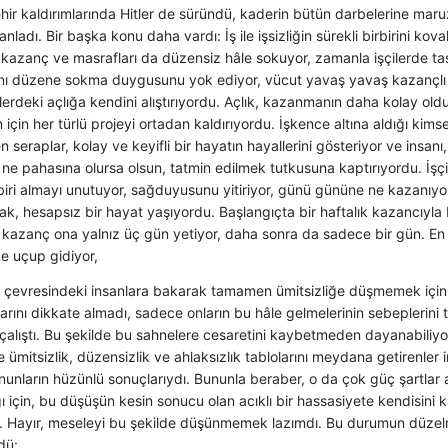
ir kaldırımlarında Hitler de süründü, kaderin bütün darbelerine mar
i anladı. Bir başka konu daha vardı: İş ile işsizliğin sürekli birbirini ko
 kazanç ve masrafları da düzensiz hâle sokuyor, zamanla işçilerde ta
nı düzene sokma duygusunu yok ediyor, vücut yavaş yavaş kazançlı 
erdeki açlığa kendini alıştırıyordu. Açlık, kazanmanın daha kolay old
 için her türlü projeyi ortadan kaldırıyordu. İşkence altına aldığı kim
n seraplar, kolay ve keyifli bir hayatın hayallerini gösteriyor ve insanı,
e pahasına olursa olsun, tatmin edilmek tutkusuna kaptırıyordu. İşçi,
biri almayı unutuyor, sağduyusunu yitiriyor, günü gününe ne kazanıyo
k, hesapsız bir hayat yaşıyordu. Başlangıçta bir haftalık kazancıyla 
 kazanç ona yalnız üç gün yetiyor, daha sonra da sadece bir gün. En
e uçup gidiyor,
çevresindeki insanlara bakarak tamamen ümitsizliğe düşmemek için 
arını dikkate almadı, sadece onların bu hâle gelmelerinin sebeplerini t
çalıştı. Bu şekilde bu sahnelere cesaretini kaybetmeden dayanabiliyo
e ümitsizlik, düzensizlik ve ahlaksızlık tablolarını meydana getirenler 
unların hüzünlü sonuçlarıydı. Bununla beraber, o da çok güç şartlar a
 için, bu düşüşün kesin sonucu olan acıklı bir hassasiyete kendisini
. Hayır, meseleyi bu şekilde düşünmemek lazımdı. Bu durumun düzelm
dü: