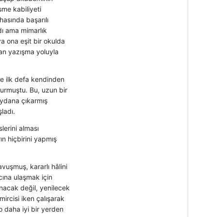
me kabiliyeti
hasında başarılı
dı ama mimarlık
 ona eşit bir okulda
tan yazışma yoluyla
e ilk defa kendinden
rmuştu. Bu, uzun bir
eydana çıkarmış
ladı.
erini alması
ın hiçbirini yapmış
uşmuş, kararlı hâlini
cına ulaşmak için
unacak değil, yenilecek
ircisi iken çalışarak
 daha iyi bir yerden