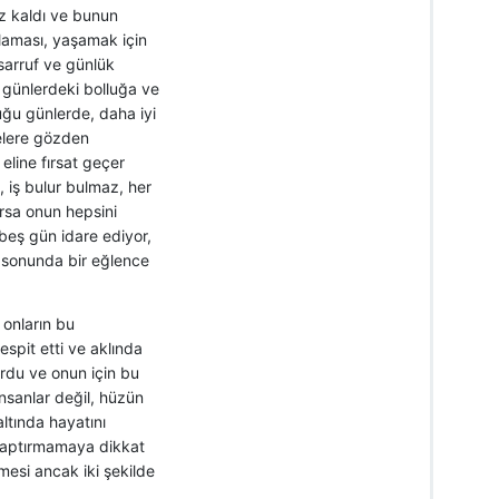
uz kaldı ve bunun
valaması, yaşamak için
sarruf ve günlük
günlerdeki bolluğa ve
uğu günlerde, daha iyi
selere gözden
 eline fırsat geçer
 iş bulur bulmaz, her
rsa onun hepsini
beş gün idare ediyor,
 sonunda bir eğlence
onların bu
espit etti ve aklında
rdu ve onun için bu
insanlar değil, hüzün
ltında hayatını
 kaptırmamaya dikkat
esi ancak iki şekilde