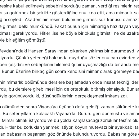
esine kabul edilmeyiş sebebini sorduğu zaman, verdiği resimlerin res
ı su götürmez bir şekilde gösterdiğine onu ikna etti, ama mimarlık sa
eğini söyledi. Akademinin resim bölümüne girmesi söz konusu olamaz
 girmesi belki mümkündü. Fakat bunun için mimarlığa hazırlayan veya
ması gerekiyordu. Hitler .ise ne böyle bir okula gitmişti, ne de uzak
le bir eğitim görmüştü.
 Meydanı’ndaki Hansen Sarayı’ndan çıkarken yıkılmış bir durumdaydı v
iyordu. Çünkü yeteneği hakkında duyduğu sözler onu can evinden vu
eri çeşidini ve sebeplerini bilemediği bir uyuşmazlığı da bir anda m
. Bunun üzerine birkaç gün sonra kendisini mimar olarak görmeye baş
in mimarlık bölümünde derslere başlamadan önce inşaat tekniği dersl
du, bu derslere girebilmesi için de ortaokulu bitirmiş olmalıydı. Bunlar
 Öyle görünüyordu ki, düşündüklerinin gerçekleşmesi imkansızdı.
n ölümünden sonra Viyana’ya üçüncü defa geldiği zaman sükûnete kav
. Bu sefer yıllarca kalacaktı Viyana’da, Gururu geri dönmüştü ve ama
. Mimar olmak istiyordu ve bu yolda karşılaşacağı zorluklar tesfim ol
dı. Hitler bu zorluklan yenmek istiyor, köyün mütevazı bir ayakkabı tam
an babasının başarısını göz önünde bulunduruyordu. Babasına göre o