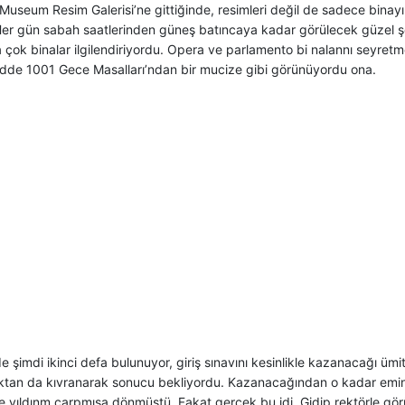
 Museum Resim Galerisi’ne gittiğinde, resimleri değil de sadece binayı 
 Her gün sabah saatlerinden güneş batıncaya kadar görülecek güzel ş
 çok binalar ilgilendiriyordu. Opera ve parlamento bi nalannı seyret
dde 1001 Gece Masalları’ndan bir mucize gibi görünüyordu ona.
e şimdi ikinci defa bulunuyor, giriş sınavını kesinlikle kazanacağı ümit
lıktan da kıvranarak sonucu bekliyordu. Kazanacağından o kadar emind
e yıldınm çarpmışa dönmüştü. Fakat gerçek bu idi. Gidip rektörle g