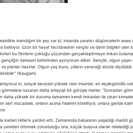
sinlikle inandığım bir şey var ki, insanda yaratıcı düşüncelerin esası
 beliriyor. üzün bir hayat tecrübesinin vergisi ve derin bilgileri olan bir
fikirleri bu fikirlerin çokluğu yüzünden gerçekleştirmeye imkan bula
gençliğin dehasını birbirinden ayırıyorum elbet. Gençlik, olgun yaşın
e planlar hazırlar. Olgun yaş bunu, yılların vereceği sözde ölçülülü
irebilir.” (Kaugam)
nlıyoruz ki, sosyal seviyesi yüksek olan insanlar, en alçakgönüllü vat
 görmelere nazaran daha anlayışlı bir görüşle inerler. “Sonradan gör
 daha yüksek bir duruma tamamen kendi imkanları ile çıkan kimsele
eri sert mücadele, onların acıma hislerini köreltiyor, onlara geride kalmış
or.
 kaderi Hıtler’e yardım etti. Zamanında babasının yaşadığı maddi gü
a yeniden dönmek zorunluluğu ona, küçük buıjuva olarak nitelediği pe