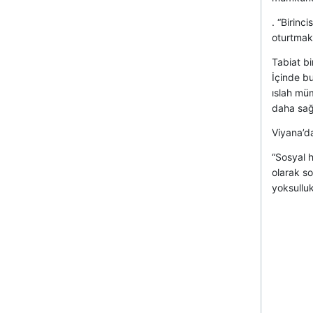
. “Birinc
oturtmak
Tabiat bi
İçinde bu
ıslah müm
daha sağ
Viyana’da
“Sosyal h
olarak so
yoksulluk