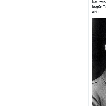
başlıyor
bugün Tan
oldu.