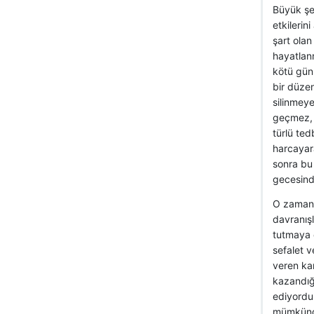
Büyük şeh
etkilerin
şart olan
hayatlan
kötü günl
bir düzen
silinmeye
geçmez, n
türlü ted
harcayara
sonra bu
gecesind
O zaman 
davranışl
tutmaya 
sefalet v
veren kan
kazandığı
ediyordu
mümkün