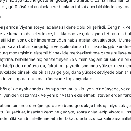
e yalnız ayakucunu gösteren gözlüğünü attırdı. O zaman insanları tan
a dış görünüşü kaba olanları ve bunlann tabiatlarını birbirinden ayırma
na…
başlarında Viyana sosyal adaletsizliklerle dolu bir şehirdi. Zenginlik ve
 ve kenar mahallelerde çeşitli ırklardan ve çok sayıda tebaasının bü
 elli iki milyonluk bir imparatorluğun nabız atışları duyuluyordu. Muht
geri kalan bütün zenginliğini ve işbilir olanları bir mıknatıs gibi kendi
rg monarşisinin sistemli bir şekilde merkezileştirme çabasını ilave e
ştirme, birbirlerine hiç benzemeyen ka vimleri sağlam bir şekilde birle
 isteğinden doğuyordu, fakat bu gayretin sonunda yüksek mevkiler
fevkalade bir şekilde bir araya geliyor, daha yüksek seviyede olanlar
nde ve imparatorun malikânesinde toplanıyorlardı.
 böylelikle ayaklarındaki Avrupa tozunu silkip, yeni bir dünyada, vazg
nı yeniden kazanmak ve yeni bir vatan elde etmek isteyenlerden farklı
etlerin binlerce örneğini gördü ve bunu gördükçe birkaç milyonluk şe
ttı. Bu şehirler, insanları kendine çekiyor, sonra onları ezip yiyordu. İn
inde hâlâ kendi milletlerine aittirler fakat orada uzunca kalırlarsa mille