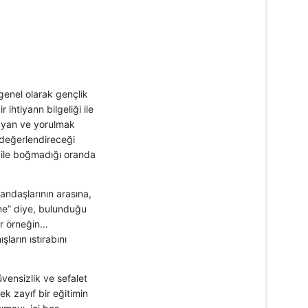
 genel olarak gençlik
 ihtiyann bilgeliği ile
mayan ve yorulmak
 değerlendireceği
k ile boğmadığı oranda
andaşlarının arasına,
me” diye, bulunduğu
r örneğin…
ların ıstırabını
vensizlik ve sefalet
k zayıf bir eğitimin