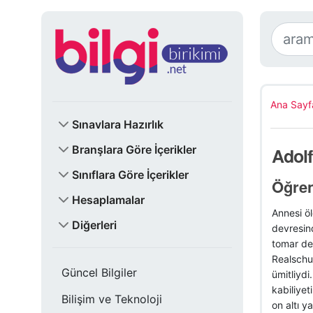
Ana Sayf
Sınavlara Hazırlık
Branşlara Göre İçerikler
Adolf
Sınıflara Göre İçerikler
Öğren
Hesaplamalar
Annesi öl
Diğerleri
devresind
tomar de
Realschul
Güncel Bilgiler
ümitliydi
kabiliyet
Bilişim ve Teknoloji
on altı y