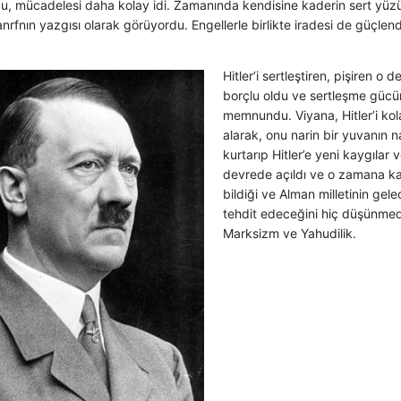
du, mücadelesi daha kolay idi. Zamanında kendisine kaderin sert yüz
rfnın yazgısı olarak görüyordu. Engellerle birlikte iradesi de güçlend
Hitler’i sertleştiren, pişiren 
borçlu oldu ve sertleşme gücü
memnundu. Viyana, Hitler’i kol
alarak, onu narin bir yuvanın 
kurtarıp Hitler’e yeni kaygılar v
devrede açıldı ve o zamana k
bildiği ve Alman milletinin gel
tehdit edeceğini hiç düşünmedi
Marksizm ve Yahudilik.