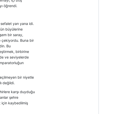
ımayı, içi boş
yı öğrendi.
 sefalet yan yana idi.
tün büyülerine
eşem bir saray,
ne çekiyordu. Buna bir
din. Bu
ştirmek, birbirine
de ve seviyelerde
 imparatorluğun
eçilmeyen bir niyetle
 değildi.
hirlere karşı duyduğu
sanlar şehre
t için kaybedilmiş