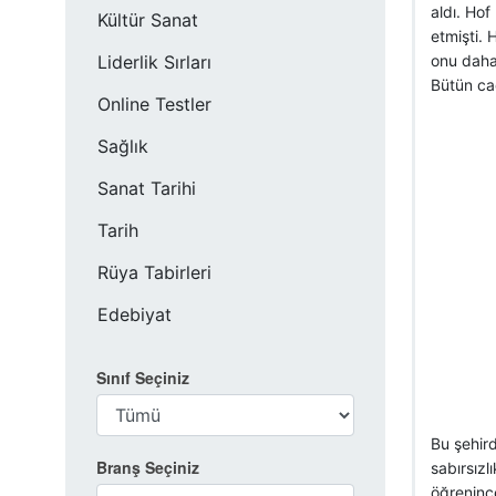
aldı. Hof
Kültür Sanat
etmişti.
Liderlik Sırları
onu daha
Bütün ca
Online Testler
Sağlık
Sanat Tarihi
Tarih
Rüya Tabirleri
Edebiyat
Sınıf Seçiniz
Bu şehird
Branş Seçiniz
sabırsız
öğreninc