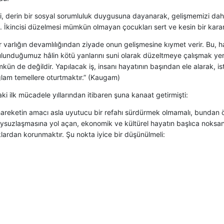
isi, derin bir sosyal sorumluluk duygusuna dayanarak, gelişmemizi daha
. İkincisi düzelmesi mümkün olmayan çocukları sert ve kesin bir kar
r varlığın devamlılığından ziyade onun gelişmesine kıymet verir. Bu, h
lunduğumuz hâlin kötü yanlarını suni olarak düzeltmeye çalışmak yers
kün de değildir. Yapılacak iş, insanı hayatının başından ele alarak, is
lam temellere oturtmaktır.” (Kaugam)
ki ilk mücadele yıllarından itibaren şuna kanaat getirmişti:
areketin amacı asla uyutucu bir refahı sürdürmek olmamalı, bundan ö
ysuzlaşmasına yol açan, ekonomik ve kültürel hayatın başlıca noksanl
lardan korunmaktır. Şu nokta iyice bir düşünülmeli: