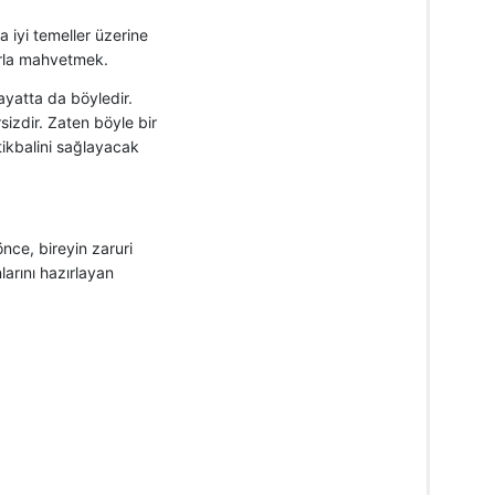
 iyi temeller üzerine
arla mahvetmek.
ayatta da böyledir.
izdir. Zaten böyle bir
tikbalini sağlayacak
nce, bireyin zaruri
arını hazırlayan