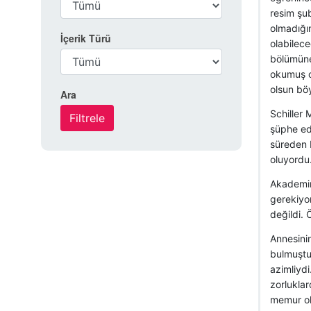
resim şub
olmadığın
İçerik Türü
olabilec
bölümüne
okumuş ol
olsun böy
Ara
Schiller
şüphe ed
süreden b
oluyordu
Akademin
gerekiyor
değildi.
Annesini
bulmuştu
azimliydi
zorluklar
memur ol