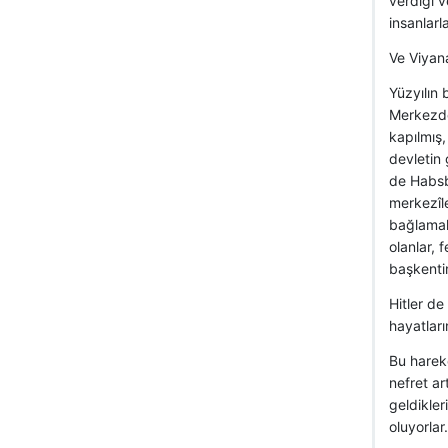
verdiği v
insanlarl
Ve Viya
Yüzyılın 
Merkezde
kapılmış,
devletin 
de Habsbu
merkezîle
bağlamak
olanlar, 
başkenti
Hitler de
hayatları
Bu harek
nefret ar
geldikler
oluyorlar.