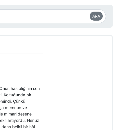
ARA
 Onun hastalığının son
i. Koltuğunda bir
emindi. Çünkü
dukça memnun ve
kle mimari desene
rekli artıyordu. Henüz
aha belirli bir hâl