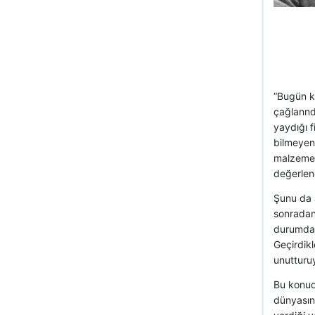
“Bugün ke
çağlannda
yaydığı 
bilmeyen 
malzeme v
değerlend
Şunu da a
sonradan
durumdan
Geçirdikl
unutturuy
Bu konuda
dünyasın