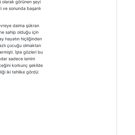
ü olarak görünen şeyi
i ve sonunda başarılı
o devreye daima şükran
ne sahip olduğu için
ay hayatın hiçliğinden
nazlı çocuğu olmaktan
ermişti. îşte gözleri bu
adar sadece ismini
eceğini korkunç şekilde
ği iki tehlike gördü: