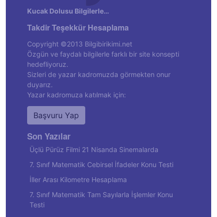
Kucak Dolusu Bilgilerle…
Takdir Teşekkür Hesaplama
Copyright ©2013 Bilgibirikimi.net
Özgün ve faydalı bilgilerle farklı bir site konsepti
hedefliyoruz.
Sizleri de yazar kadromuzda görmekten onur
duyarız.
Yazar kadromuza katılmak için:
Başvuru Yap
Son Yazılar
Üçlü Pürüz Filmi 21 Nisanda Sinemalarda
7. Sınıf Matematik Cebirsel İfadeler Konu Testi
İller Arası Kilometre Hesaplama
7. Sınıf Matematik Tam Sayılarla İşlemler Konu
Testi