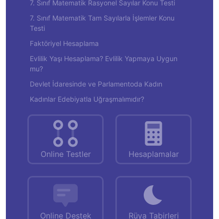
7. Sınıf Matematik Rasyonel Sayılar Konu Testi
7. Sınıf Matematik Tam Sayılarla İşlemler Konu
Testi
Faktöriyel Hesaplama
Evlilik Yaşı Hesaplama? Evlilik Yapmaya Uygun
mu?
Devlet İdaresinde ve Parlamentoda Kadın
Kadınlar Edebiyatla Uğraşmalımıdır?
Online Testler
Hesaplamalar
Online Destek
Rüya Tabirleri