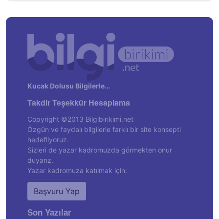
Kucak Dolusu Bilgilerle…
Takdir Teşekkür Hesaplama
Copyright ©2013 Bilgibirikimi.net
Özgün ve faydalı bilgilerle farklı bir site konsepti
hedefliyoruz.
Sizleri de yazar kadromuzda görmekten onur
duyarız.
Yazar kadromuza katılmak için:
Başvuru Yap
Son Yazılar