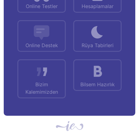
Online Testler
Hesaplamalar
Online Destek
Rüya Tabirleri
Bizim
Bilsem Hazırlık
Kalemimizden