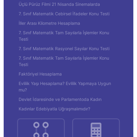
Üçlü Pürüz Filmi 21 Nisanda Sinemalarda
7. Sınıf Matematik Cebirsel İfadeler Konu Testi
İller Arası Kilometre Hesaplama
7. Sınıf Matematik Tam Sayılarla İşlemler Konu
Testi
7. Sınıf Matematik Rasyonel Sayılar Konu Testi
7. Sınıf Matematik Tam Sayılarla İşlemler Konu
Testi
Faktöriyel Hesaplama
Evlilik Yaşı Hesaplama? Evlilik Yapmaya Uygun
mu?
Devlet İdaresinde ve Parlamentoda Kadın
Kadınlar Edebiyatla Uğraşmalımıdır?