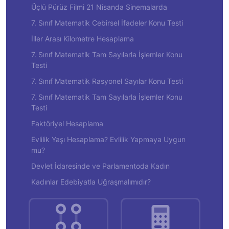
Üçlü Pürüz Filmi 21 Nisanda Sinemalarda
7. Sınıf Matematik Cebirsel İfadeler Konu Testi
İller Arası Kilometre Hesaplama
7. Sınıf Matematik Tam Sayılarla İşlemler Konu
Testi
7. Sınıf Matematik Rasyonel Sayılar Konu Testi
7. Sınıf Matematik Tam Sayılarla İşlemler Konu
Testi
Faktöriyel Hesaplama
Evlilik Yaşı Hesaplama? Evlilik Yapmaya Uygun
mu?
Devlet İdaresinde ve Parlamentoda Kadın
Kadınlar Edebiyatla Uğraşmalımıdır?