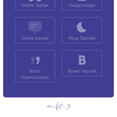
Online Testler
Hesaplamalar
Online Destek
Rüya Tabirleri
Bizim
Bilsem Hazırlık
Kalemimizden