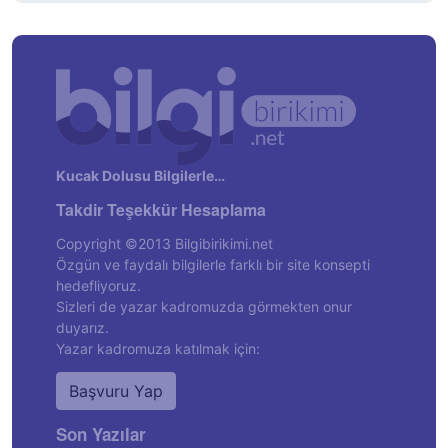
Kucak Dolusu Bilgilerle…
Takdir Teşekkür Hesaplama
Copyright ©2013 Bilgibirikimi.net
Özgün ve faydalı bilgilerle farklı bir site konsepti
hedefliyoruz.
Sizleri de yazar kadromuzda görmekten onur
duyarız.
Yazar kadromuza katılmak için:
Başvuru Yap
Son Yazılar