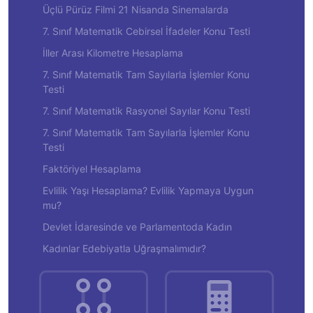
Üçlü Pürüz Filmi 21 Nisanda Sinemalarda
7. Sınıf Matematik Cebirsel İfadeler Konu Testi
İller Arası Kilometre Hesaplama
7. Sınıf Matematik Tam Sayılarla İşlemler Konu
Testi
7. Sınıf Matematik Rasyonel Sayılar Konu Testi
7. Sınıf Matematik Tam Sayılarla İşlemler Konu
Testi
Faktöriyel Hesaplama
Evlilik Yaşı Hesaplama? Evlilik Yapmaya Uygun
mu?
Devlet İdaresinde ve Parlamentoda Kadın
Kadınlar Edebiyatla Uğraşmalımıdır?