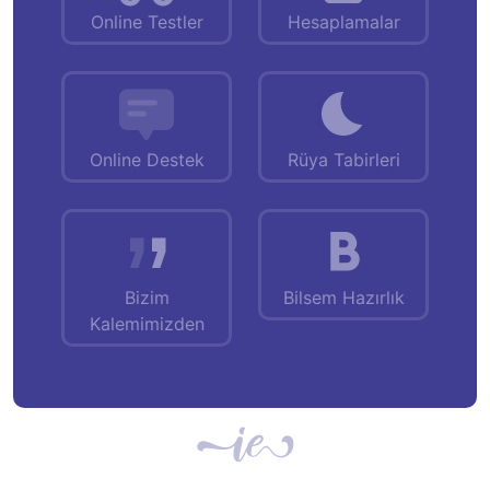
Online Testler
Hesaplamalar
Online Destek
Rüya Tabirleri
Bizim
Bilsem Hazırlık
Kalemimizden