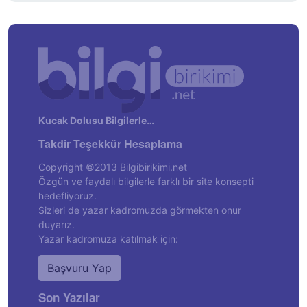
Kucak Dolusu Bilgilerle…
Takdir Teşekkür Hesaplama
Copyright ©2013 Bilgibirikimi.net
Özgün ve faydalı bilgilerle farklı bir site konsepti
hedefliyoruz.
Sizleri de yazar kadromuzda görmekten onur
duyarız.
Yazar kadromuza katılmak için:
Başvuru Yap
Son Yazılar