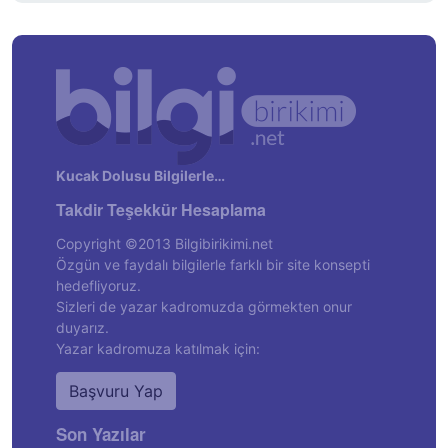
Kucak Dolusu Bilgilerle…
Takdir Teşekkür Hesaplama
Copyright ©2013 Bilgibirikimi.net
Özgün ve faydalı bilgilerle farklı bir site konsepti
hedefliyoruz.
Sizleri de yazar kadromuzda görmekten onur
duyarız.
Yazar kadromuza katılmak için:
Başvuru Yap
Son Yazılar