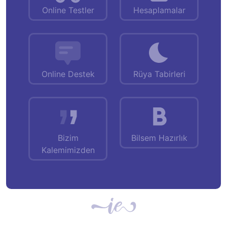
Online Testler
Hesaplamalar
Online Destek
Rüya Tabirleri
Bizim
Bilsem Hazırlık
Kalemimizden