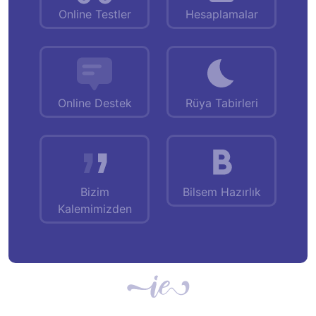
Online Testler
Hesaplamalar
Online Destek
Rüya Tabirleri
Bizim
Bilsem Hazırlık
Kalemimizden