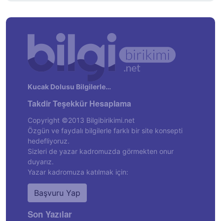
Kucak Dolusu Bilgilerle…
Takdir Teşekkür Hesaplama
Copyright ©2013 Bilgibirikimi.net
Özgün ve faydalı bilgilerle farklı bir site konsepti
hedefliyoruz.
Sizleri de yazar kadromuzda görmekten onur
duyarız.
Yazar kadromuza katılmak için:
Başvuru Yap
Son Yazılar