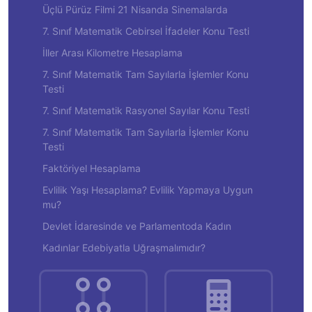
Üçlü Pürüz Filmi 21 Nisanda Sinemalarda
7. Sınıf Matematik Cebirsel İfadeler Konu Testi
İller Arası Kilometre Hesaplama
7. Sınıf Matematik Tam Sayılarla İşlemler Konu
Testi
7. Sınıf Matematik Rasyonel Sayılar Konu Testi
7. Sınıf Matematik Tam Sayılarla İşlemler Konu
Testi
Faktöriyel Hesaplama
Evlilik Yaşı Hesaplama? Evlilik Yapmaya Uygun
mu?
Devlet İdaresinde ve Parlamentoda Kadın
Kadınlar Edebiyatla Uğraşmalımıdır?