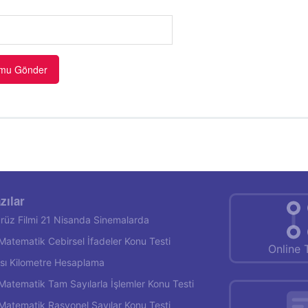
zılar
rüz Filmi 21 Nisanda Sinemalarda
f Matematik Cebirsel İfadeler Konu Testi
Online 
rası Kilometre Hesaplama
f Matematik Tam Sayılarla İşlemler Konu Testi
f Matematik Rasyonel Sayılar Konu Testi