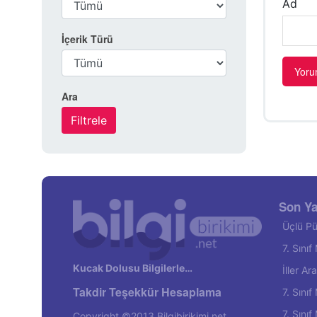
Ad
İçerik Türü
Ara
Son Ya
Üçlü Pü
7. Sını
Kucak Dolusu Bilgilerle…
İller A
Takdir Teşekkür Hesaplama
7. Sını
7. Sını
Copyright ©2013 Bilgibirikimi.net