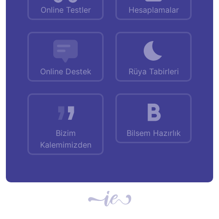
Online Testler
Hesaplamalar
Online Destek
Rüya Tabirleri
Bizim
Bilsem Hazırlık
Kalemimizden