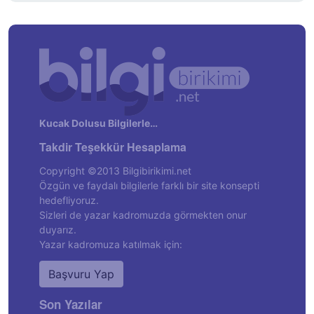
Kucak Dolusu Bilgilerle…
Takdir Teşekkür Hesaplama
Copyright ©2013 Bilgibirikimi.net
Özgün ve faydalı bilgilerle farklı bir site konsepti
hedefliyoruz.
Sizleri de yazar kadromuzda görmekten onur
duyarız.
Yazar kadromuza katılmak için:
Başvuru Yap
Son Yazılar