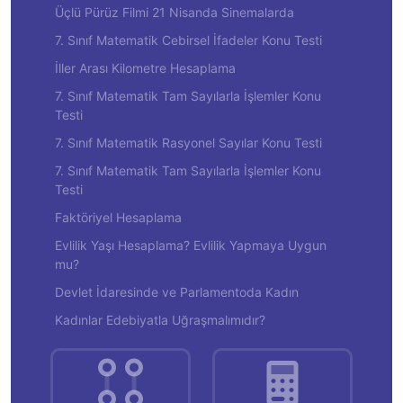
Üçlü Pürüz Filmi 21 Nisanda Sinemalarda
7. Sınıf Matematik Cebirsel İfadeler Konu Testi
İller Arası Kilometre Hesaplama
7. Sınıf Matematik Tam Sayılarla İşlemler Konu
Testi
7. Sınıf Matematik Rasyonel Sayılar Konu Testi
7. Sınıf Matematik Tam Sayılarla İşlemler Konu
Testi
Faktöriyel Hesaplama
Evlilik Yaşı Hesaplama? Evlilik Yapmaya Uygun
mu?
Devlet İdaresinde ve Parlamentoda Kadın
Kadınlar Edebiyatla Uğraşmalımıdır?