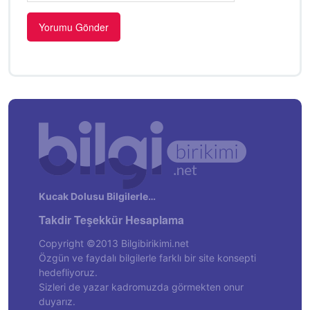
Kucak Dolusu Bilgilerle…
Takdir Teşekkür Hesaplama
Copyright ©2013 Bilgibirikimi.net
Özgün ve faydalı bilgilerle farklı bir site konsepti
hedefliyoruz.
Sizleri de yazar kadromuzda görmekten onur
duyarız.