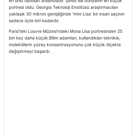
en ünlü tabloları arasındadır. Şimdi ise dünyanın en küçük
portresi oldu. Georgia Teknoloji Enstitüsü araştırmacıları
yaklaşık 30 mikron genişliğinde ‘mini-Lisa’ bir insan saçının
sadece üçte biri kadardır.
Paris’teki Louvre Müzesi’ndeki Mona Lisa portresinden 25
bin kez daha küçük.Bilim adamları, kullandıkları teknikle,
moleküllerin yüzey konsantrasyonunu çok küçük ölçekte
değiştirmeyi başardı.