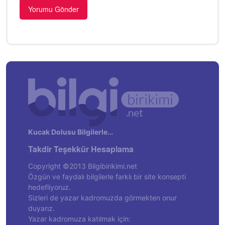
Kucak Dolusu Bilgilerle…
Takdir Teşekkür Hesaplama
Copyright ©2013 Bilgibirikimi.net
Özgün ve faydalı bilgilerle farklı bir site konsepti
hedefliyoruz.
Sizleri de yazar kadromuzda görmekten onur
duyarız.
Yazar kadromuza katılmak için: