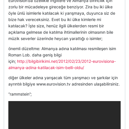
Eurovision’da özellikle İngiltere ve Almanya birincilik için
zorlu bir mücadeleye gireceğe benziyor. Zira bu iki ülke
öyle ünlü isimlerle katılacak ki yarışmaya, duyunca siz de
bize hak vereceksiniz. Evet bu iki ülke kimlerle mi
katılacak? İşte size, henüz ilgili ülkelerden resmi bir
açıklama gelmese de katılma ihtimallerinin olmasının bile
müzik severler üzerinde heycan yarattığı o isimler;
önemli düzeltme: Almanya adına katılması resmileşen isim
Roman Lob. daha geniş bilgi
için;
http://bilgibirikimi.net/2012/02/23/2012-eurovisiona-
almanya-adina-katilacak-isim-belli-oldu/
diğer ülkeler adına yarışacak tüm yarışmacı ve şarkılar için
ayrıntılı bilgiye www.eurovision.tv adresinden ulaşabilirsiniz.
“rammstein”;