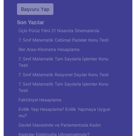
Başvuru Yap
Son Yazılar
Üçlü Pürüz Filmi 21 Nisanda Sinemalarda
7. Sınıf Matematik Cebirsel İfadeler Konu Testi
İller Arası Kilometre Hesaplama
7. Sınıf Matematik Tam Sayılarla İşlemler Konu
Testi
7. Sınıf Matematik Rasyonel Sayılar Konu Testi
7. Sınıf Matematik Tam Sayılarla İşlemler Konu
Testi
Faktöriyel Hesaplama
Evlilik Yaşı Hesaplama? Evlilik Yapmaya Uygun
mu?
Devlet İdaresinde ve Parlamentoda Kadın
Kadınlar Edebiyatla Uğraşmalımıdır?