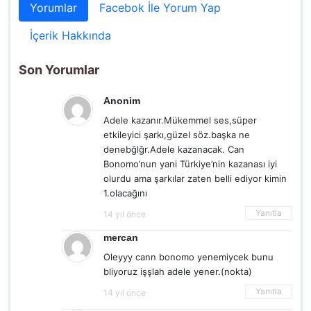
Yorumlar
Facebok İle Yorum Yap
İçerik Hakkında
Son Yorumlar
Anonim
Adele kazanır.Mükemmel ses,süper
etkileyici şarkı,güzel söz.başka ne
denebğlğr.Adele kazanacak. Can
Bonomo’nun yani Türkiye’nin kazanası iyi
olurdu ama şarkılar zaten belli ediyor kimin
1.olacağını
Yanıtla
14 yıl önce
mercan
Oleyyy cann bonomo yenemiycek bunu
bliyoruz işşlah adele yener.(nokta)
Yanıtla
14 yıl önce