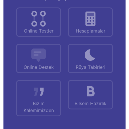
Online Testler
Hesaplamalar
Online Destek
Rüya Tabirleri
Bizim
Bilsem Hazırlık
Kalemimizden