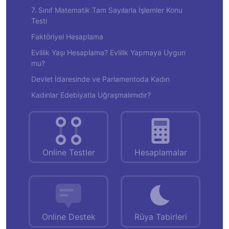
7. Sınıf Matematik Tam Sayılarla İşlemler Konu
Testi
Faktöriyel Hesaplama
Evlilik Yaşı Hesaplama? Evlilik Yapmaya Uygun
mu?
Devlet İdaresinde ve Parlamentoda Kadın
Kadınlar Edebiyatla Uğraşmalımıdır?
Online Testler
Hesaplamalar
Online Destek
Rüya Tabirleri