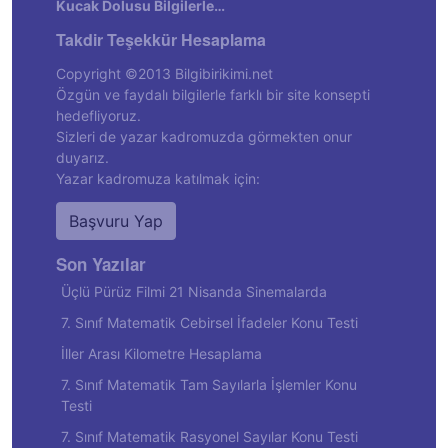
Kucak Dolusu Bilgilerle…
Takdir Teşekkür Hesaplama
Copyright ©2013 Bilgibirikimi.net
Özgün ve faydalı bilgilerle farklı bir site konsepti
hedefliyoruz.
Sizleri de yazar kadromuzda görmekten onur
duyarız.
Yazar kadromuza katılmak için:
Başvuru Yap
Son Yazılar
Üçlü Pürüz Filmi 21 Nisanda Sinemalarda
7. Sınıf Matematik Cebirsel İfadeler Konu Testi
İller Arası Kilometre Hesaplama
7. Sınıf Matematik Tam Sayılarla İşlemler Konu
Testi
7. Sınıf Matematik Rasyonel Sayılar Konu Testi