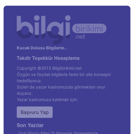
Kucak Dolusu Bilgilerle…
Takdir Teşekkür Hesaplama
Copyright ©2013 Bilgibirikimi.net
Özgün ve faydalı bilgilerle farklı bir site konsepti
hedefliyoruz.
Sizleri de yazar kadromuzda görmekten onur
duyarız.
Yazar kadromuza katılmak için:
Başvuru Yap
Son Yazılar
Üçlü Pürüz Filmi 21 Nisanda Sinemalarda