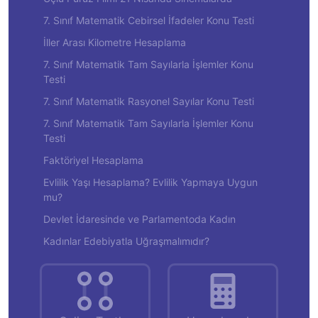
7. Sınıf Matematik Cebirsel İfadeler Konu Testi
İller Arası Kilometre Hesaplama
7. Sınıf Matematik Tam Sayılarla İşlemler Konu
Testi
7. Sınıf Matematik Rasyonel Sayılar Konu Testi
7. Sınıf Matematik Tam Sayılarla İşlemler Konu
Testi
Faktöriyel Hesaplama
Evlilik Yaşı Hesaplama? Evlilik Yapmaya Uygun
mu?
Devlet İdaresinde ve Parlamentoda Kadın
Kadınlar Edebiyatla Uğraşmalımıdır?