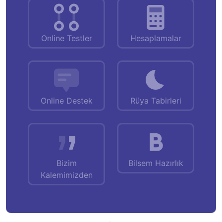
Online Testler
Hesaplamalar
Online Destek
Rüya Tabirleri
Bizim
Bilsem Hazırlık
Kalemimizden