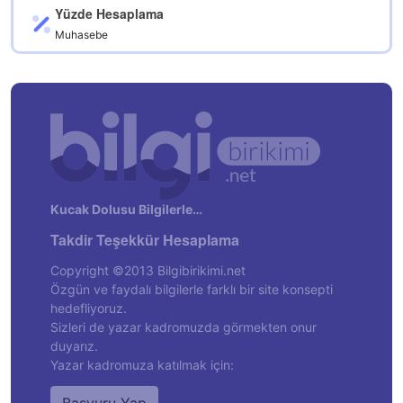
Yüzde Hesaplama
Muhasebe
Kucak Dolusu Bilgilerle…
Takdir Teşekkür Hesaplama
Copyright ©2013 Bilgibirikimi.net
Özgün ve faydalı bilgilerle farklı bir site konsepti
hedefliyoruz.
Sizleri de yazar kadromuzda görmekten onur
duyarız.
Yazar kadromuza katılmak için: