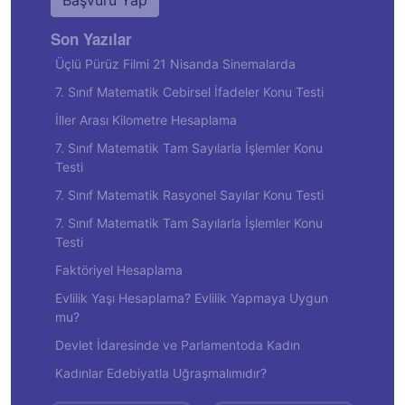
Başvuru Yap
Son Yazılar
Üçlü Pürüz Filmi 21 Nisanda Sinemalarda
7. Sınıf Matematik Cebirsel İfadeler Konu Testi
İller Arası Kilometre Hesaplama
7. Sınıf Matematik Tam Sayılarla İşlemler Konu
Testi
7. Sınıf Matematik Rasyonel Sayılar Konu Testi
7. Sınıf Matematik Tam Sayılarla İşlemler Konu
Testi
Faktöriyel Hesaplama
Evlilik Yaşı Hesaplama? Evlilik Yapmaya Uygun
mu?
Devlet İdaresinde ve Parlamentoda Kadın
Kadınlar Edebiyatla Uğraşmalımıdır?