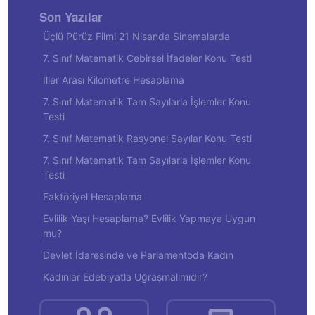
Son Yazılar
Üçlü Pürüz Filmi 21 Nisanda Sinemalarda
7. Sınıf Matematik Cebirsel İfadeler Konu Testi
İller Arası Kilometre Hesaplama
7. Sınıf Matematik Tam Sayılarla İşlemler Konu
Testi
7. Sınıf Matematik Rasyonel Sayılar Konu Testi
7. Sınıf Matematik Tam Sayılarla İşlemler Konu
Testi
Faktöriyel Hesaplama
Evlilik Yaşı Hesaplama? Evlilik Yapmaya Uygun
mu?
Devlet İdaresinde ve Parlamentoda Kadın
Kadınlar Edebiyatla Uğraşmalımıdır?