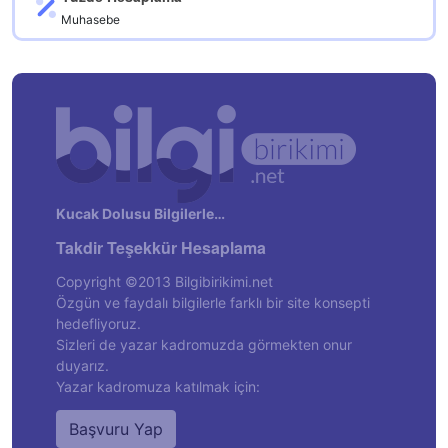
Muhasebe
Kucak Dolusu Bilgilerle…
Takdir Teşekkür Hesaplama
Copyright ©2013 Bilgibirikimi.net
Özgün ve faydalı bilgilerle farklı bir site konsepti
hedefliyoruz.
Sizleri de yazar kadromuzda görmekten onur
duyarız.
Yazar kadromuza katılmak için:
Başvuru Yap