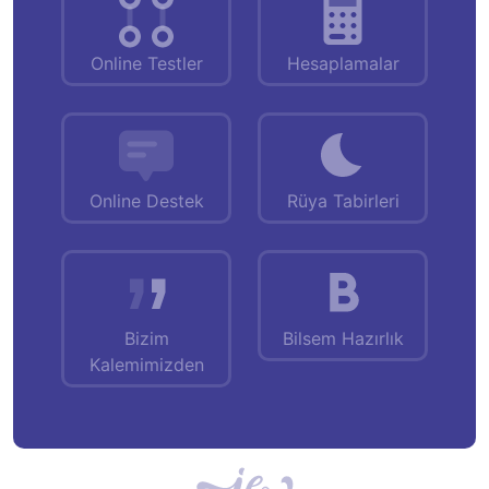
Online Testler
Hesaplamalar
Online Destek
Rüya Tabirleri
Bizim
Bilsem Hazırlık
Kalemimizden