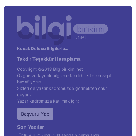
Kucak Dolusu Bilgilerle…
Takdir Teşekkür Hesaplama
Copyright ©2013 Bilgibirikimi.net
Özgün ve faydalı bilgilerle farklı bir site konsepti
hedefliyoruz.
Sizleri de yazar kadromuzda görmekten onur
duyarız.
Yazar kadromuza katılmak için:
Başvuru Yap
Son Yazılar
Üçlü Pürüz Filmi 21 Nisanda Sinemalarda