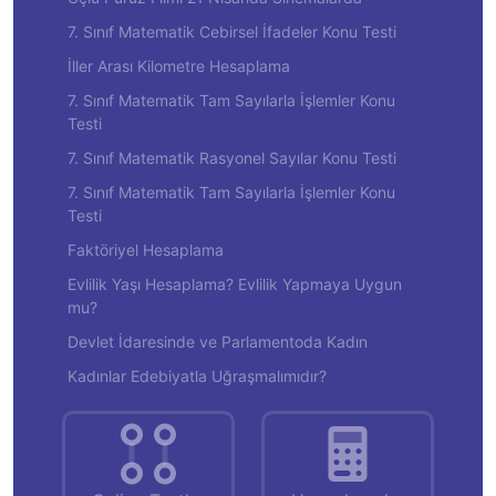
7. Sınıf Matematik Cebirsel İfadeler Konu Testi
İller Arası Kilometre Hesaplama
7. Sınıf Matematik Tam Sayılarla İşlemler Konu
Testi
7. Sınıf Matematik Rasyonel Sayılar Konu Testi
7. Sınıf Matematik Tam Sayılarla İşlemler Konu
Testi
Faktöriyel Hesaplama
Evlilik Yaşı Hesaplama? Evlilik Yapmaya Uygun
mu?
Devlet İdaresinde ve Parlamentoda Kadın
Kadınlar Edebiyatla Uğraşmalımıdır?