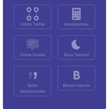
Online Testler
Hesaplamalar
Online Destek
Rüya Tabirleri
Bizim
Bilsem Hazırlık
Kalemimizden