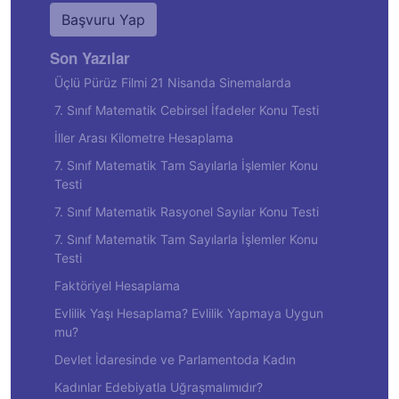
Başvuru Yap
Son Yazılar
Üçlü Pürüz Filmi 21 Nisanda Sinemalarda
7. Sınıf Matematik Cebirsel İfadeler Konu Testi
İller Arası Kilometre Hesaplama
7. Sınıf Matematik Tam Sayılarla İşlemler Konu
Testi
7. Sınıf Matematik Rasyonel Sayılar Konu Testi
7. Sınıf Matematik Tam Sayılarla İşlemler Konu
Testi
Faktöriyel Hesaplama
Evlilik Yaşı Hesaplama? Evlilik Yapmaya Uygun
mu?
Devlet İdaresinde ve Parlamentoda Kadın
Kadınlar Edebiyatla Uğraşmalımıdır?