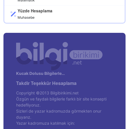
Matematik
Yüzde Hesaplama
Muhasebe
Kucak Dolusu Bilgilerle…
Takdir Teşekkür Hesaplama
Copyright ©2013 Bilgibirikimi.net
Özgün ve faydalı bilgilerle farklı bir site konsepti
hedefliyoruz.
Sizleri de yazar kadromuzda görmekten onur
duyarız.
Yazar kadromuza katılmak için: