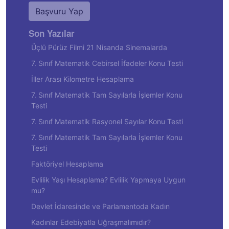
Başvuru Yap
Son Yazılar
Üçlü Pürüz Filmi 21 Nisanda Sinemalarda
7. Sınıf Matematik Cebirsel İfadeler Konu Testi
İller Arası Kilometre Hesaplama
7. Sınıf Matematik Tam Sayılarla İşlemler Konu
Testi
7. Sınıf Matematik Rasyonel Sayılar Konu Testi
7. Sınıf Matematik Tam Sayılarla İşlemler Konu
Testi
Faktöriyel Hesaplama
Evlilik Yaşı Hesaplama? Evlilik Yapmaya Uygun
mu?
Devlet İdaresinde ve Parlamentoda Kadın
Kadınlar Edebiyatla Uğraşmalımıdır?