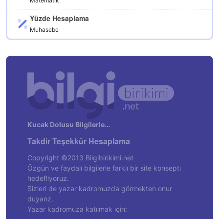
Matematik
Yüzde Hesaplama
Muhasebe
Kucak Dolusu Bilgilerle…
Takdir Teşekkür Hesaplama
Copyright ©2013 Bilgibirikimi.net
Özgün ve faydalı bilgilerle farklı bir site konsepti
hedefliyoruz.
Sizleri de yazar kadromuzda görmekten onur
duyarız.
Yazar kadromuza katılmak için: