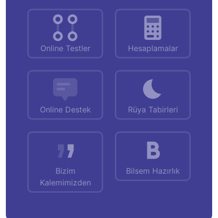
Online Testler
Hesaplamalar
Online Destek
Rüya Tabirleri
Bizim
Bilsem Hazırlık
Kalemimizden