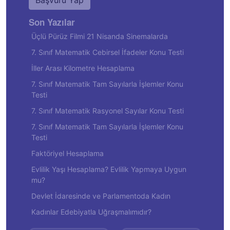
Başvuru Yap
Son Yazılar
Üçlü Pürüz Filmi 21 Nisanda Sinemalarda
7. Sınıf Matematik Cebirsel İfadeler Konu Testi
İller Arası Kilometre Hesaplama
7. Sınıf Matematik Tam Sayılarla İşlemler Konu
Testi
7. Sınıf Matematik Rasyonel Sayılar Konu Testi
7. Sınıf Matematik Tam Sayılarla İşlemler Konu
Testi
Faktöriyel Hesaplama
Evlilik Yaşı Hesaplama? Evlilik Yapmaya Uygun
mu?
Devlet İdaresinde ve Parlamentoda Kadın
Kadınlar Edebiyatla Uğraşmalımıdır?