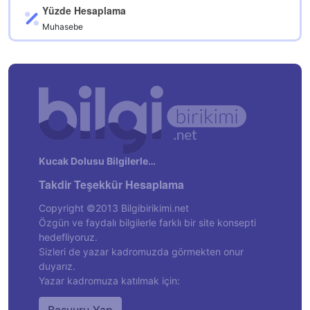
Yüzde Hesaplama
Muhasebe
Kucak Dolusu Bilgilerle…
Takdir Teşekkür Hesaplama
Copyright ©2013 Bilgibirikimi.net
Özgün ve faydalı bilgilerle farklı bir site konsepti
hedefliyoruz.
Sizleri de yazar kadromuzda görmekten onur
duyarız.
Yazar kadromuza katılmak için: