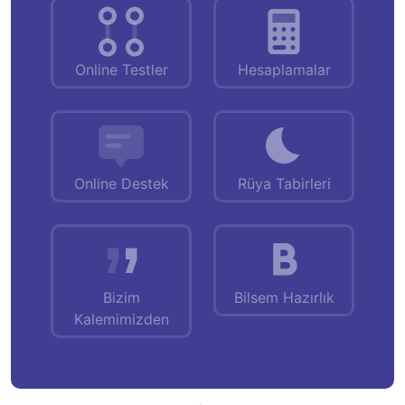
Online Testler
Hesaplamalar
Online Destek
Rüya Tabirleri
Bizim
Bilsem Hazırlık
Kalemimizden