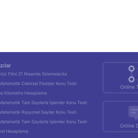
zılar
rüz Filmi 21 Nisanda Sinemalarda
f Matematik Cebirsel İfadeler Konu Testi
Online 
rası Kilometre Hesaplama
f Matematik Tam Sayılarla İşlemler Konu Testi
f Matematik Rasyonel Sayılar Konu Testi
f Matematik Tam Sayılarla İşlemler Konu Testi
Online 
yel Hesaplama