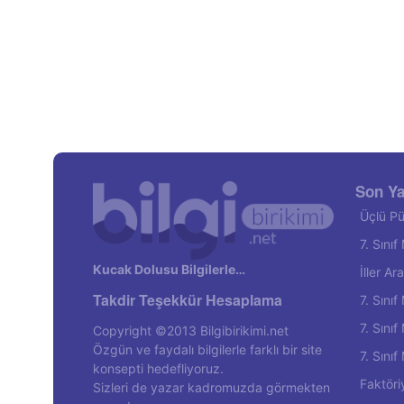
Son Ya
Üçlü Pü
7. Sını
Kucak Dolusu Bilgilerle…
İller A
Takdir Teşekkür Hesaplama
7. Sını
7. Sını
Copyright ©2013 Bilgibirikimi.net
Özgün ve faydalı bilgilerle farklı bir site
7. Sını
konsepti hedefliyoruz.
Faktöri
Sizleri de yazar kadromuzda görmekten