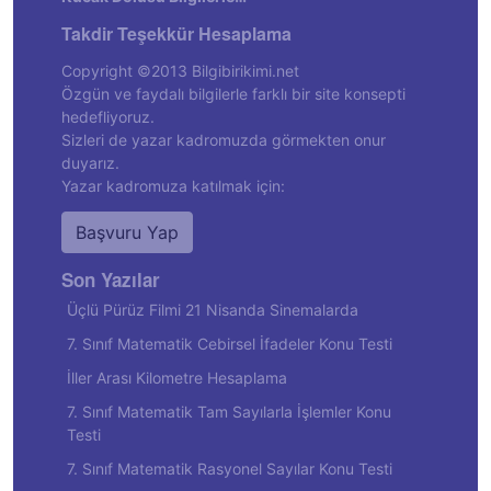
Takdir Teşekkür Hesaplama
Copyright ©2013 Bilgibirikimi.net
Özgün ve faydalı bilgilerle farklı bir site konsepti
hedefliyoruz.
Sizleri de yazar kadromuzda görmekten onur
duyarız.
Yazar kadromuza katılmak için:
Başvuru Yap
Son Yazılar
Üçlü Pürüz Filmi 21 Nisanda Sinemalarda
7. Sınıf Matematik Cebirsel İfadeler Konu Testi
İller Arası Kilometre Hesaplama
7. Sınıf Matematik Tam Sayılarla İşlemler Konu
Testi
7. Sınıf Matematik Rasyonel Sayılar Konu Testi