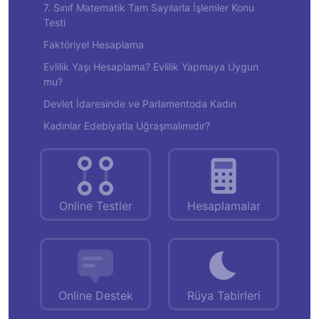
7. Sınıf Matematik Tam Sayılarla İşlemler Konu
Testi
Faktöriyel Hesaplama
Evlilik Yaşı Hesaplama? Evlilik Yapmaya Uygun
mu?
Devlet İdaresinde ve Parlamentoda Kadın
Kadınlar Edebiyatla Uğraşmalımıdır?
Online Testler
Hesaplamalar
Online Destek
Rüya Tabirleri