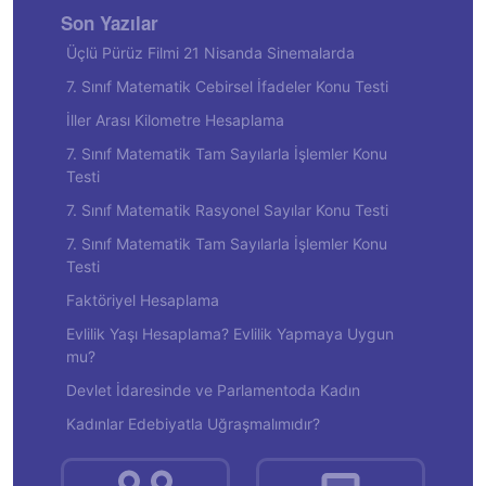
Son Yazılar
Üçlü Pürüz Filmi 21 Nisanda Sinemalarda
7. Sınıf Matematik Cebirsel İfadeler Konu Testi
İller Arası Kilometre Hesaplama
7. Sınıf Matematik Tam Sayılarla İşlemler Konu
Testi
7. Sınıf Matematik Rasyonel Sayılar Konu Testi
7. Sınıf Matematik Tam Sayılarla İşlemler Konu
Testi
Faktöriyel Hesaplama
Evlilik Yaşı Hesaplama? Evlilik Yapmaya Uygun
mu?
Devlet İdaresinde ve Parlamentoda Kadın
Kadınlar Edebiyatla Uğraşmalımıdır?