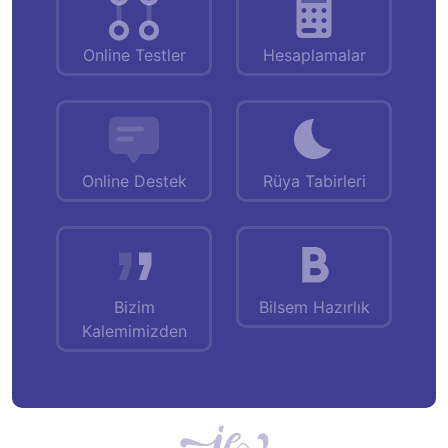
Online Testler
Hesaplamalar
Online Destek
Rüya Tabirleri
Bizim
Bilsem Hazırlık
Kalemimizden