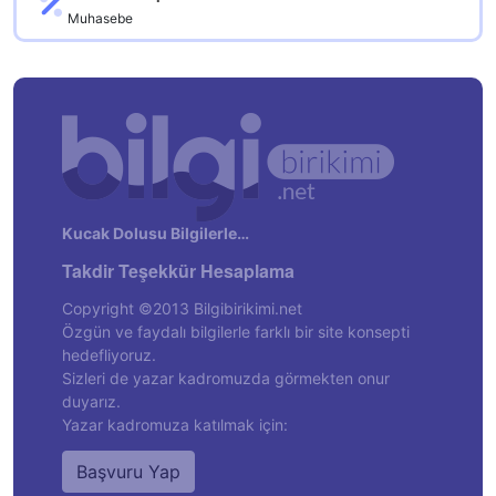
Muhasebe
Kucak Dolusu Bilgilerle…
Takdir Teşekkür Hesaplama
Copyright ©2013 Bilgibirikimi.net
Özgün ve faydalı bilgilerle farklı bir site konsepti
hedefliyoruz.
Sizleri de yazar kadromuzda görmekten onur
duyarız.
Yazar kadromuza katılmak için:
Başvuru Yap