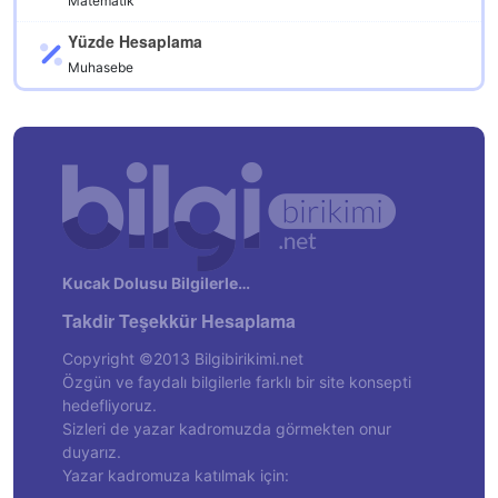
Matematik
Yüzde Hesaplama
Muhasebe
Kucak Dolusu Bilgilerle…
Takdir Teşekkür Hesaplama
Copyright ©2013 Bilgibirikimi.net
Özgün ve faydalı bilgilerle farklı bir site konsepti
hedefliyoruz.
Sizleri de yazar kadromuzda görmekten onur
duyarız.
Yazar kadromuza katılmak için: