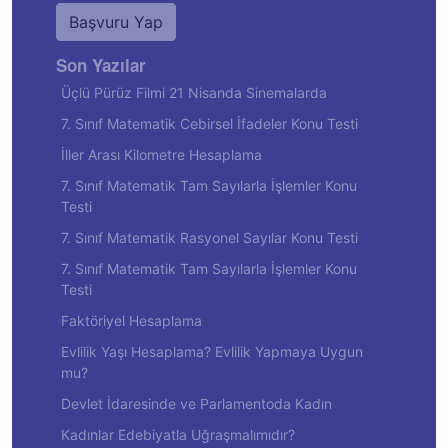
Başvuru Yap
Son Yazılar
Üçlü Pürüz Filmi 21 Nisanda Sinemalarda
7. Sınıf Matematik Cebirsel İfadeler Konu Testi
İller Arası Kilometre Hesaplama
7. Sınıf Matematik Tam Sayılarla İşlemler Konu
Testi
7. Sınıf Matematik Rasyonel Sayılar Konu Testi
7. Sınıf Matematik Tam Sayılarla İşlemler Konu
Testi
Faktöriyel Hesaplama
Evlilik Yaşı Hesaplama? Evlilik Yapmaya Uygun
mu?
Devlet İdaresinde ve Parlamentoda Kadın
Kadınlar Edebiyatla Uğraşmalımıdır?