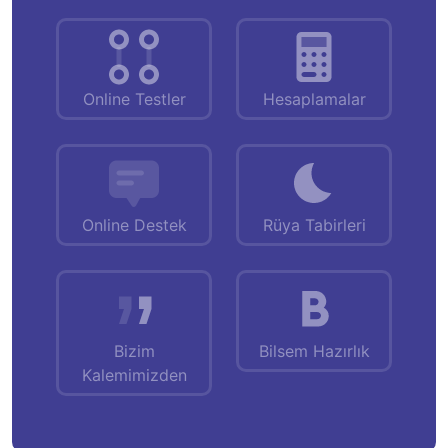
Online Testler
Hesaplamalar
Online Destek
Rüya Tabirleri
Bizim
Bilsem Hazırlık
Kalemimizden