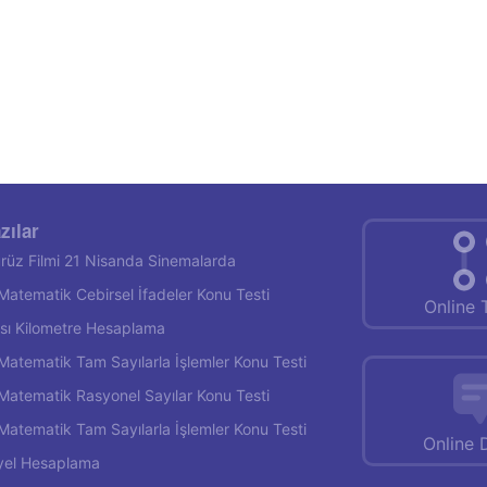
zılar
rüz Filmi 21 Nisanda Sinemalarda
f Matematik Cebirsel İfadeler Konu Testi
Online 
rası Kilometre Hesaplama
f Matematik Tam Sayılarla İşlemler Konu Testi
f Matematik Rasyonel Sayılar Konu Testi
f Matematik Tam Sayılarla İşlemler Konu Testi
Online 
yel Hesaplama