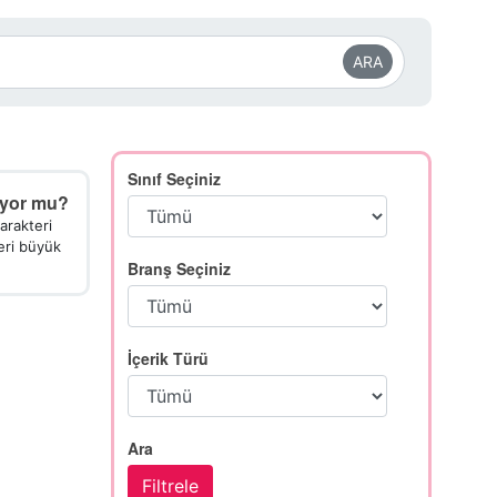
ARA
Sınıf Seçiniz
ıyor mu?
arakteri
eri büyük
Branş Seçiniz
İçerik Türü
Ara