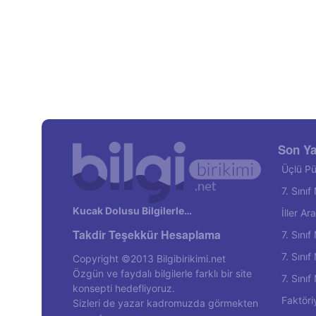
Son Ya
Üçlü Pü
7. Sını
Kucak Dolusu Bilgilerle…
İller A
Takdir Teşekkür Hesaplama
7. Sını
7. Sını
Copyright ©2013 Bilgibirikimi.net
Özgün ve faydalı bilgilerle farklı bir site
7. Sını
konsepti hedefliyoruz.
Faktöri
Sizleri de yazar kadromuzda görmekten