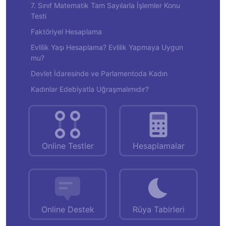
7. Sınıf Matematik Tam Sayılarla İşlemler Konu
Testi
Faktöriyel Hesaplama
Evlilik Yaşı Hesaplama? Evlilik Yapmaya Uygun
mu?
Devlet İdaresinde ve Parlamentoda Kadın
Kadınlar Edebiyatla Uğraşmalımıdır?
Online Testler
Hesaplamalar
Online Destek
Rüya Tabirleri