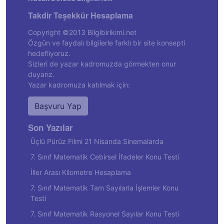
Takdir Teşekkür Hesaplama
Copyright ©2013 Bilgibirikimi.net
Özgün ve faydalı bilgilerle farklı bir site konsepti
hedefliyoruz.
Sizleri de yazar kadromuzda görmekten onur
duyarız.
Yazar kadromuza katılmak için:
Başvuru Yap
Son Yazılar
Üçlü Pürüz Filmi 21 Nisanda Sinemalarda
7. Sınıf Matematik Cebirsel İfadeler Konu Testi
İller Arası Kilometre Hesaplama
7. Sınıf Matematik Tam Sayılarla İşlemler Konu
Testi
7. Sınıf Matematik Rasyonel Sayılar Konu Testi