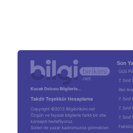
Son Ya
Üçlü Pü
7. Sını
Kucak Dolusu Bilgilerle…
İller A
Takdir Teşekkür Hesaplama
7. Sını
7. Sını
Copyright ©2013 Bilgibirikimi.net
Özgün ve faydalı bilgilerle farklı bir site
7. Sını
konsepti hedefliyoruz.
Faktöri
Sizleri de yazar kadromuzda görmekten