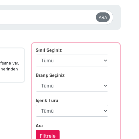
ARA
Sınıf Seçiniz
efsane var.
fenerinden
Branş Seçiniz
İçerik Türü
Ara