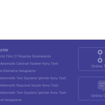
zılar
rüz Filmi 21 Nisanda Sinemalarda
f Matematik Cebirsel İfadeler Konu Testi
Online 
rası Kilometre Hesaplama
f Matematik Tam Sayılarla İşlemler Konu Testi
f Matematik Rasyonel Sayılar Konu Testi
f Matematik Tam Sayılarla İşlemler Konu Testi
Online 
yel Hesaplama