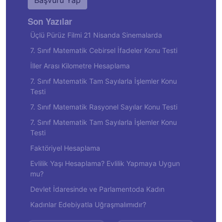
Başvuru Yap
Son Yazılar
Üçlü Pürüz Filmi 21 Nisanda Sinemalarda
7. Sınıf Matematik Cebirsel İfadeler Konu Testi
İller Arası Kilometre Hesaplama
7. Sınıf Matematik Tam Sayılarla İşlemler Konu
Testi
7. Sınıf Matematik Rasyonel Sayılar Konu Testi
7. Sınıf Matematik Tam Sayılarla İşlemler Konu
Testi
Faktöriyel Hesaplama
Evlilik Yaşı Hesaplama? Evlilik Yapmaya Uygun
mu?
Devlet İdaresinde ve Parlamentoda Kadın
Kadınlar Edebiyatla Uğraşmalımıdır?