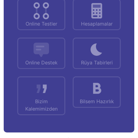
Online Testler
Hesaplamalar
Online Destek
Rüya Tabirleri
Bizim
Bilsem Hazırlık
Kalemimizden