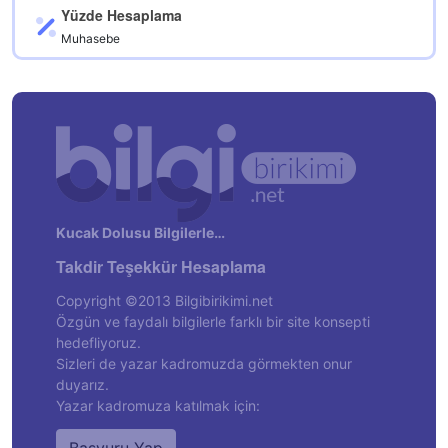
Yüzde Hesaplama
Muhasebe
Kucak Dolusu Bilgilerle…
Takdir Teşekkür Hesaplama
Copyright ©2013 Bilgibirikimi.net
Özgün ve faydalı bilgilerle farklı bir site konsepti
hedefliyoruz.
Sizleri de yazar kadromuzda görmekten onur
duyarız.
Yazar kadromuza katılmak için: