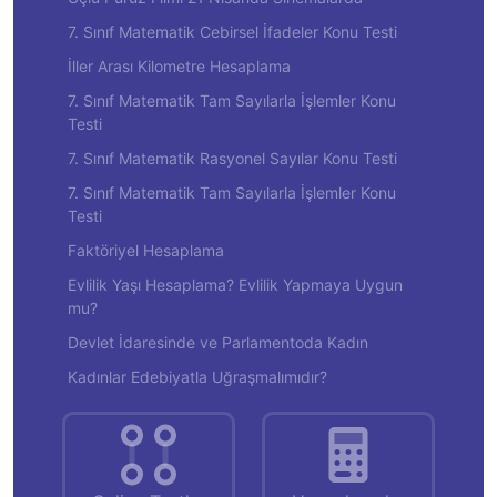
7. Sınıf Matematik Cebirsel İfadeler Konu Testi
İller Arası Kilometre Hesaplama
7. Sınıf Matematik Tam Sayılarla İşlemler Konu
Testi
7. Sınıf Matematik Rasyonel Sayılar Konu Testi
7. Sınıf Matematik Tam Sayılarla İşlemler Konu
Testi
Faktöriyel Hesaplama
Evlilik Yaşı Hesaplama? Evlilik Yapmaya Uygun
mu?
Devlet İdaresinde ve Parlamentoda Kadın
Kadınlar Edebiyatla Uğraşmalımıdır?