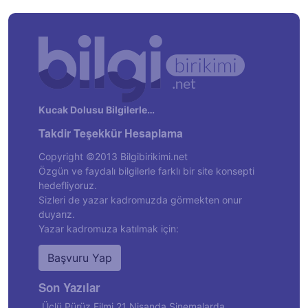
Kucak Dolusu Bilgilerle…
Takdir Teşekkür Hesaplama
Copyright ©2013 Bilgibirikimi.net
Özgün ve faydalı bilgilerle farklı bir site konsepti
hedefliyoruz.
Sizleri de yazar kadromuzda görmekten onur
duyarız.
Yazar kadromuza katılmak için:
Başvuru Yap
Son Yazılar
Üçlü Pürüz Filmi 21 Nisanda Sinemalarda