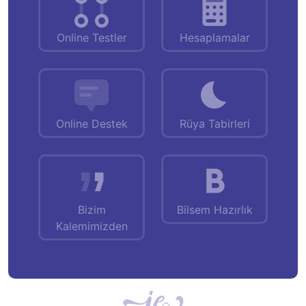
Online Testler
Hesaplamalar
Online Destek
Rüya Tabirleri
Bizim
Bilsem Hazırlık
Kalemimizden