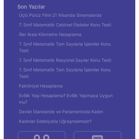
Son Yazılar
Üçlü Pürüz Filmi 21 Nisanda Sinemalarda
7. Sınıf Matematik Cebirsel İfadeler Konu Testi
İller Arası Kilometre Hesaplama
7. Sınıf Matematik Tam Sayılarla İşlemler Konu
Testi
7. Sınıf Matematik Rasyonel Sayılar Konu Testi
7. Sınıf Matematik Tam Sayılarla İşlemler Konu
Testi
Faktöriyel Hesaplama
Evlilik Yaşı Hesaplama? Evlilik Yapmaya Uygun
mu?
Devlet İdaresinde ve Parlamentoda Kadın
Kadınlar Edebiyatla Uğraşmalımıdır?