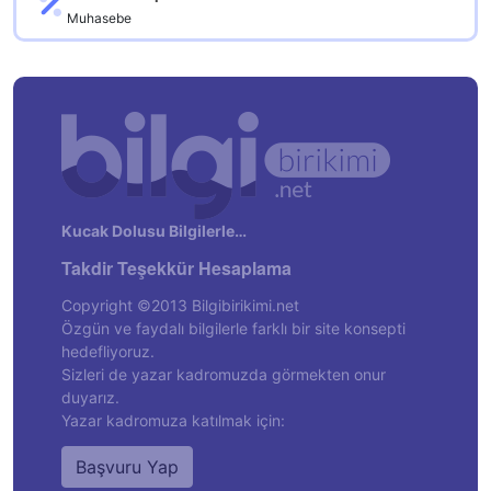
Muhasebe
Kucak Dolusu Bilgilerle…
Takdir Teşekkür Hesaplama
Copyright ©2013 Bilgibirikimi.net
Özgün ve faydalı bilgilerle farklı bir site konsepti
hedefliyoruz.
Sizleri de yazar kadromuzda görmekten onur
duyarız.
Yazar kadromuza katılmak için:
Başvuru Yap