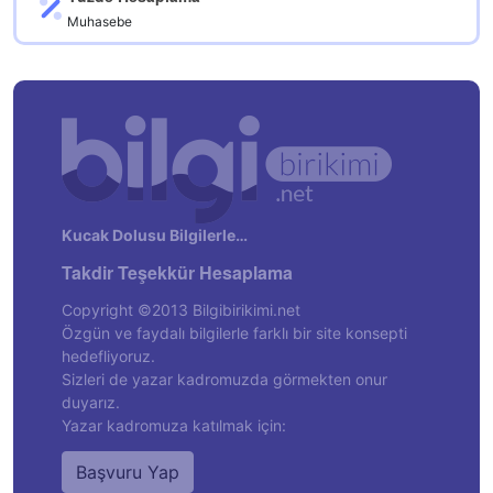
Muhasebe
Kucak Dolusu Bilgilerle…
Takdir Teşekkür Hesaplama
Copyright ©2013 Bilgibirikimi.net
Özgün ve faydalı bilgilerle farklı bir site konsepti
hedefliyoruz.
Sizleri de yazar kadromuzda görmekten onur
duyarız.
Yazar kadromuza katılmak için:
Başvuru Yap