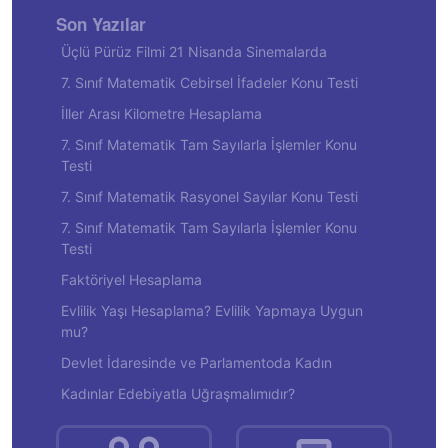
Son Yazılar
Üçlü Pürüz Filmi 21 Nisanda Sinemalarda
7. Sınıf Matematik Cebirsel İfadeler Konu Testi
İller Arası Kilometre Hesaplama
7. Sınıf Matematik Tam Sayılarla İşlemler Konu
Testi
7. Sınıf Matematik Rasyonel Sayılar Konu Testi
7. Sınıf Matematik Tam Sayılarla İşlemler Konu
Testi
Faktöriyel Hesaplama
Evlilik Yaşı Hesaplama? Evlilik Yapmaya Uygun
mu?
Devlet İdaresinde ve Parlamentoda Kadın
Kadınlar Edebiyatla Uğraşmalımıdır?