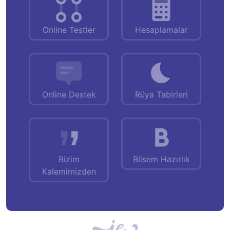
Online Testler
Hesaplamalar
Online Destek
Rüya Tabirleri
Bizim
Bilsem Hazırlık
Kalemimizden