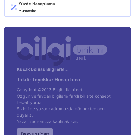
Yüzde Hesaplama
Muhasebe
Kucak Dolusu Bilgilerle…
Takdir Teşekkür Hesaplama
Copyright ©2013 Bilgibirikimi.net
Özgün ve faydalı bilgilerle farklı bir site konsepti
hedefliyoruz.
Sizleri de yazar kadromuzda görmekten onur
duyarız.
Yazar kadromuza katılmak için:
Başvuru Yap