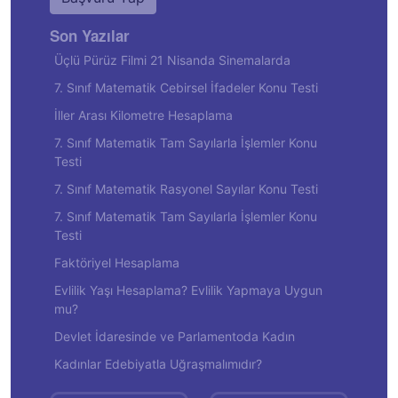
Son Yazılar
Üçlü Pürüz Filmi 21 Nisanda Sinemalarda
7. Sınıf Matematik Cebirsel İfadeler Konu Testi
İller Arası Kilometre Hesaplama
7. Sınıf Matematik Tam Sayılarla İşlemler Konu
Testi
7. Sınıf Matematik Rasyonel Sayılar Konu Testi
7. Sınıf Matematik Tam Sayılarla İşlemler Konu
Testi
Faktöriyel Hesaplama
Evlilik Yaşı Hesaplama? Evlilik Yapmaya Uygun
mu?
Devlet İdaresinde ve Parlamentoda Kadın
Kadınlar Edebiyatla Uğraşmalımıdır?