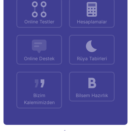
Online Testler
Hesaplamalar
Online Destek
Rüya Tabirleri
Bizim
Bilsem Hazırlık
Kalemimizden