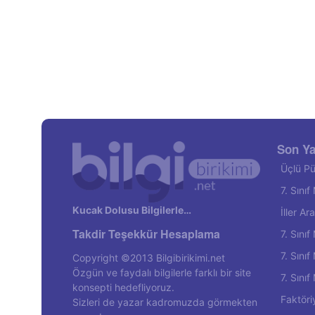
Son Ya
Üçlü Pü
7. Sını
Kucak Dolusu Bilgilerle…
İller A
Takdir Teşekkür Hesaplama
7. Sını
7. Sını
Copyright ©2013 Bilgibirikimi.net
Özgün ve faydalı bilgilerle farklı bir site
7. Sını
konsepti hedefliyoruz.
Faktöri
Sizleri de yazar kadromuzda görmekten