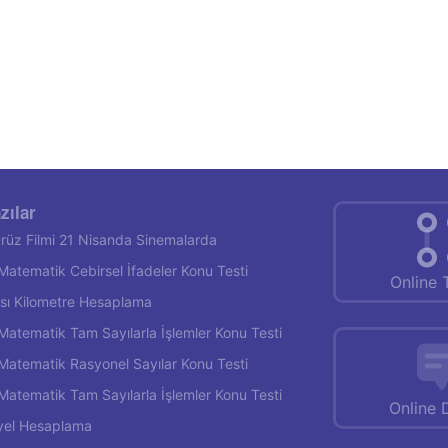
zılar
rüz Filmi 21 Nisanda Sinemalarda
f Matematik Cebirsel İfadeler Konu Testi
Online 
rası Kilometre Hesaplama
f Matematik Tam Sayılarla İşlemler Konu Testi
f Matematik Rasyonel Sayılar Konu Testi
f Matematik Tam Sayılarla İşlemler Konu Testi
Online 
yel Hesaplama