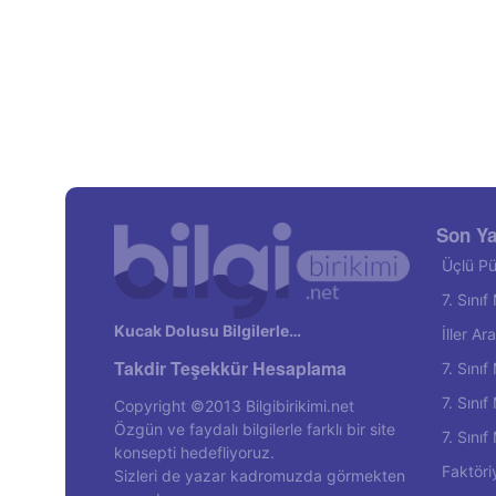
Son Ya
Üçlü Pü
7. Sını
Kucak Dolusu Bilgilerle…
İller A
Takdir Teşekkür Hesaplama
7. Sını
7. Sını
Copyright ©2013 Bilgibirikimi.net
Özgün ve faydalı bilgilerle farklı bir site
7. Sını
konsepti hedefliyoruz.
Faktöri
Sizleri de yazar kadromuzda görmekten