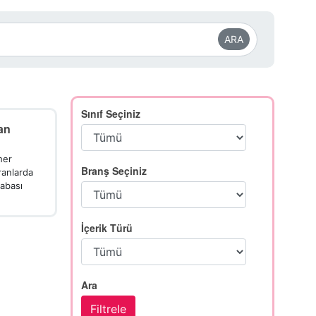
ARA
Sınıf Seçiniz
an
her
Branş Seçiniz
ranlarda
abası
İçerik Türü
Ara