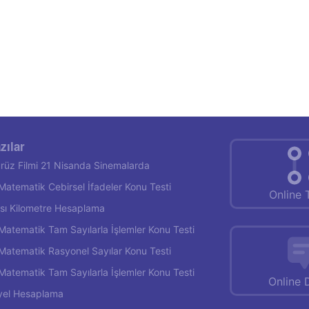
zılar
rüz Filmi 21 Nisanda Sinemalarda
f Matematik Cebirsel İfadeler Konu Testi
Online 
rası Kilometre Hesaplama
f Matematik Tam Sayılarla İşlemler Konu Testi
f Matematik Rasyonel Sayılar Konu Testi
f Matematik Tam Sayılarla İşlemler Konu Testi
Online 
yel Hesaplama