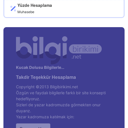
Yüzde Hesaplama
Muhasebe
Kucak Dolusu Bilgilerle…
Takdir Teşekkür Hesaplama
Copyright ©2013 Bilgibirikimi.net
Özgün ve faydalı bilgilerle farklı bir site konsepti
hedefliyoruz.
Sizleri de yazar kadromuzda görmekten onur
duyarız.
Yazar kadromuza katılmak için: