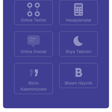
Online Testler
Hesaplamalar
Online Destek
Rüya Tabirleri
Bizim
Bilsem Hazırlık
Kalemimizden