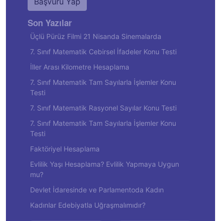
Başvuru Yap
Son Yazılar
Üçlü Pürüz Filmi 21 Nisanda Sinemalarda
7. Sınıf Matematik Cebirsel İfadeler Konu Testi
İller Arası Kilometre Hesaplama
7. Sınıf Matematik Tam Sayılarla İşlemler Konu
Testi
7. Sınıf Matematik Rasyonel Sayılar Konu Testi
7. Sınıf Matematik Tam Sayılarla İşlemler Konu
Testi
Faktöriyel Hesaplama
Evlilik Yaşı Hesaplama? Evlilik Yapmaya Uygun
mu?
Devlet İdaresinde ve Parlamentoda Kadın
Kadınlar Edebiyatla Uğraşmalımıdır?