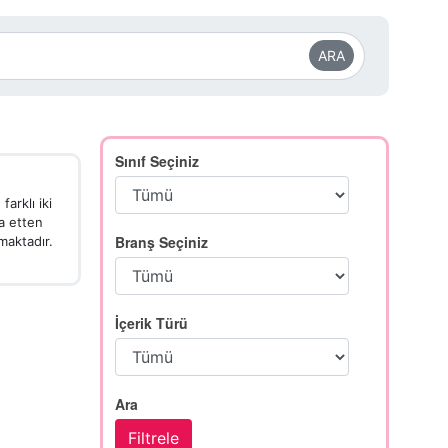
ARA
Sınıf Seçiniz
rklı iki
la etten
Branş Seçiniz
maktadır.
İçerik Türü
Ara