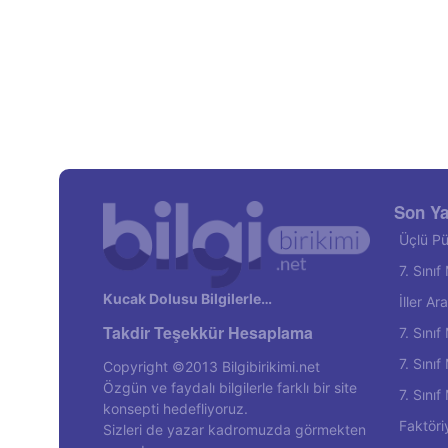
Son Ya
Üçlü Pü
7. Sını
Kucak Dolusu Bilgilerle…
İller A
Takdir Teşekkür Hesaplama
7. Sını
7. Sını
Copyright ©2013 Bilgibirikimi.net
Özgün ve faydalı bilgilerle farklı bir site
7. Sını
konsepti hedefliyoruz.
Faktöri
Sizleri de yazar kadromuzda görmekten