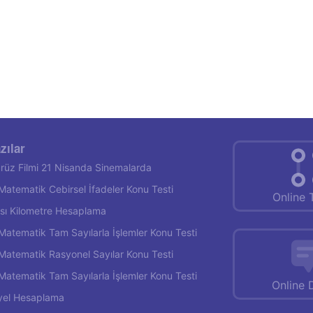
zılar
rüz Filmi 21 Nisanda Sinemalarda
f Matematik Cebirsel İfadeler Konu Testi
Online 
rası Kilometre Hesaplama
f Matematik Tam Sayılarla İşlemler Konu Testi
f Matematik Rasyonel Sayılar Konu Testi
f Matematik Tam Sayılarla İşlemler Konu Testi
Online 
yel Hesaplama