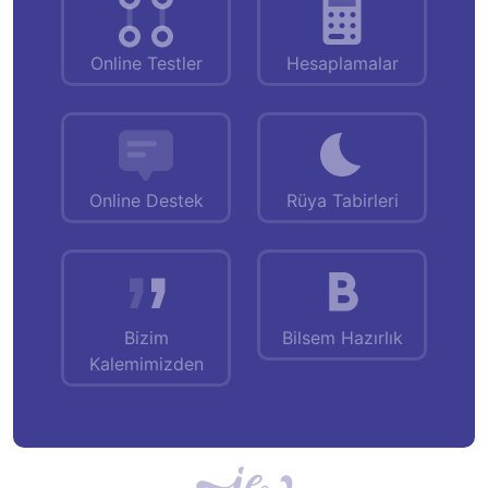
Online Testler
Hesaplamalar
Online Destek
Rüya Tabirleri
Bizim
Bilsem Hazırlık
Kalemimizden