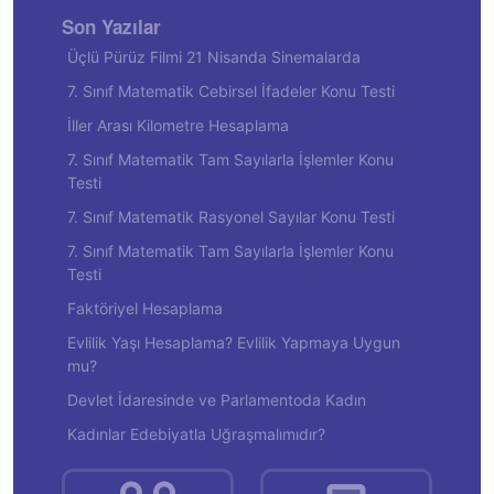
Son Yazılar
Üçlü Pürüz Filmi 21 Nisanda Sinemalarda
7. Sınıf Matematik Cebirsel İfadeler Konu Testi
İller Arası Kilometre Hesaplama
7. Sınıf Matematik Tam Sayılarla İşlemler Konu
Testi
7. Sınıf Matematik Rasyonel Sayılar Konu Testi
7. Sınıf Matematik Tam Sayılarla İşlemler Konu
Testi
Faktöriyel Hesaplama
Evlilik Yaşı Hesaplama? Evlilik Yapmaya Uygun
mu?
Devlet İdaresinde ve Parlamentoda Kadın
Kadınlar Edebiyatla Uğraşmalımıdır?