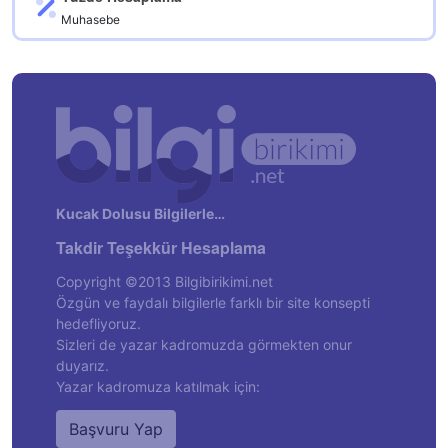
Muhasebe
Kucak Dolusu Bilgilerle…
Takdir Teşekkür Hesaplama
Copyright ©2013 Bilgibirikimi.net
Özgün ve faydalı bilgilerle farklı bir site konsepti
hedefliyoruz.
Sizleri de yazar kadromuzda görmekten onur
duyarız.
Yazar kadromuza katılmak için:
Başvuru Yap