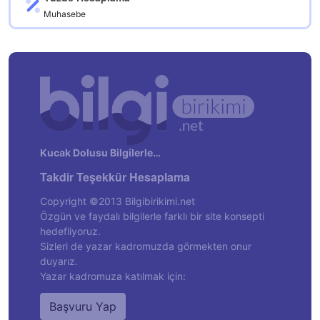
Muhasebe
Kucak Dolusu Bilgilerle…
Takdir Teşekkür Hesaplama
Copyright ©2013 Bilgibirikimi.net
Özgün ve faydalı bilgilerle farklı bir site konsepti
hedefliyoruz.
Sizleri de yazar kadromuzda görmekten onur
duyarız.
Yazar kadromuza katılmak için:
Başvuru Yap