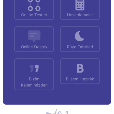
Online Testler
Hesaplamalar
Online Destek
Rüya Tabirleri
Bizim
Bilsem Hazırlık
Kalemimizden