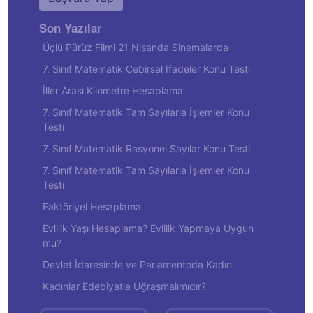
Son Yazılar
Üçlü Pürüz Filmi 21 Nisanda Sinemalarda
7. Sınıf Matematik Cebirsel İfadeler Konu Testi
İller Arası Kilometre Hesaplama
7. Sınıf Matematik Tam Sayılarla İşlemler Konu
Testi
7. Sınıf Matematik Rasyonel Sayılar Konu Testi
7. Sınıf Matematik Tam Sayılarla İşlemler Konu
Testi
Faktöriyel Hesaplama
Evlilik Yaşı Hesaplama? Evlilik Yapmaya Uygun
mu?
Devlet İdaresinde ve Parlamentoda Kadın
Kadınlar Edebiyatla Uğraşmalımıdır?