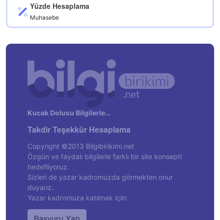
Yüzde Hesaplama
Muhasebe
Kucak Dolusu Bilgilerle…
Takdir Teşekkür Hesaplama
Copyright ©2013 Bilgibirikimi.net
Özgün ve faydalı bilgilerle farklı bir site konsepti
hedefliyoruz.
Sizleri de yazar kadromuzda görmekten onur
duyarız.
Yazar kadromuza katılmak için:
Başvuru Yap