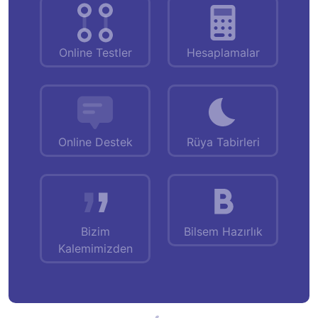
Online Testler
Hesaplamalar
Online Destek
Rüya Tabirleri
Bizim
Bilsem Hazırlık
Kalemimizden