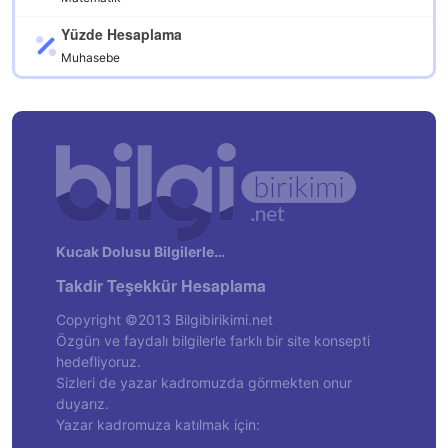
Yüzde Hesaplama
Muhasebe
Kucak Dolusu Bilgilerle…
Takdir Teşekkür Hesaplama
Copyright ©2013 Bilgibirikimi.net
Özgün ve faydalı bilgilerle farklı bir site konsepti
hedefliyoruz.
Sizleri de yazar kadromuzda görmekten onur
duyarız.
Yazar kadromuza katılmak için: