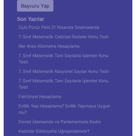
Başvuru Yap
Son Yazılar
Üçlü Pürüz Filmi 21 Nisanda Sinemalarda
7. Sınıf Matematik Cebirsel İfadeler Konu Testi
İller Arası Kilometre Hesaplama
7. Sınıf Matematik Tam Sayılarla İşlemler Konu
Testi
7. Sınıf Matematik Rasyonel Sayılar Konu Testi
7. Sınıf Matematik Tam Sayılarla İşlemler Konu
Testi
Faktöriyel Hesaplama
Evlilik Yaşı Hesaplama? Evlilik Yapmaya Uygun
mu?
Devlet İdaresinde ve Parlamentoda Kadın
Kadınlar Edebiyatla Uğraşmalımıdır?