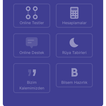
Online Testler
Hesaplamalar
Online Destek
Rüya Tabirleri
Bizim
Bilsem Hazırlık
Kalemimizden