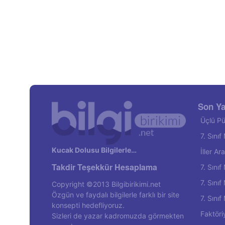
Son Ya
Üçlü Pü
7. Sını
Kucak Dolusu Bilgilerle…
İller A
Takdir Teşekkür Hesaplama
7. Sını
7. Sını
Copyright ©2013 Bilgibirikimi.net
Özgün ve faydalı bilgilerle farklı bir site
7. Sını
konsepti hedefliyoruz.
Faktöri
Sizleri de yazar kadromuzda görmekten