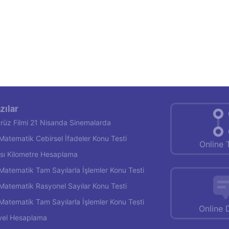
zılar
rüz Filmi 21 Nisanda Sinemalarda
f Matematik Cebirsel İfadeler Konu Testi
Online 
rası Kilometre Hesaplama
f Matematik Tam Sayılarla İşlemler Konu Testi
f Matematik Rasyonel Sayılar Konu Testi
f Matematik Tam Sayılarla İşlemler Konu Testi
Online 
yel Hesaplama