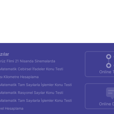
zılar
rüz Filmi 21 Nisanda Sinemalarda
f Matematik Cebirsel İfadeler Konu Testi
Online 
rası Kilometre Hesaplama
f Matematik Tam Sayılarla İşlemler Konu Testi
f Matematik Rasyonel Sayılar Konu Testi
f Matematik Tam Sayılarla İşlemler Konu Testi
Online 
yel Hesaplama