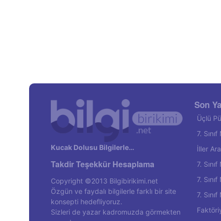
Son Ya
Üçlü Pü
7. Sını
Kucak Dolusu Bilgilerle…
İller A
Takdir Teşekkür Hesaplama
7. Sını
7. Sını
Copyright ©2013 Bilgibirikimi.net
Özgün ve faydalı bilgilerle farklı bir site
7. Sını
konsepti hedefliyoruz.
Faktöri
Sizleri de yazar kadromuzda görmekten