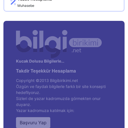
Muhasebe
Kucak Dolusu Bilgilerle…
Takdir Teşekkür Hesaplama
Copyright ©2013 Bilgibirikimi.net
Özgün ve faydalı bilgilerle farklı bir site konsepti
hedefliyoruz.
Sizleri de yazar kadromuzda görmekten onur
duyarız.
Yazar kadromuza katılmak için:
Başvuru Yap