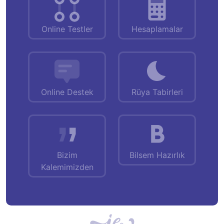
Online Testler
Hesaplamalar
Online Destek
Rüya Tabirleri
Bizim
Bilsem Hazırlık
Kalemimizden