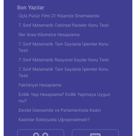
Son Yazılar
Üçlü Pürüz Filmi 21 Nisanda Sinemalarda
7. Sınıf Matematik Cebirsel İfadeler Konu Testi
İller Arası Kilometre Hesaplama
7. Sınıf Matematik Tam Sayılarla İşlemler Konu
Testi
7. Sınıf Matematik Rasyonel Sayılar Konu Testi
7. Sınıf Matematik Tam Sayılarla İşlemler Konu
Testi
Faktöriyel Hesaplama
Evlilik Yaşı Hesaplama? Evlilik Yapmaya Uygun
mu?
Devlet İdaresinde ve Parlamentoda Kadın
Kadınlar Edebiyatla Uğraşmalımıdır?