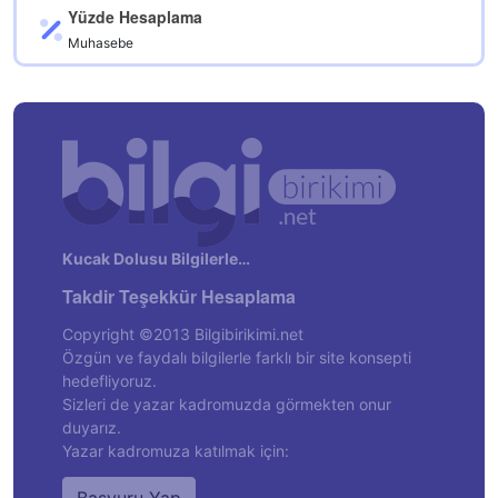
Yüzde Hesaplama
Muhasebe
Kucak Dolusu Bilgilerle…
Takdir Teşekkür Hesaplama
Copyright ©2013 Bilgibirikimi.net
Özgün ve faydalı bilgilerle farklı bir site konsepti
hedefliyoruz.
Sizleri de yazar kadromuzda görmekten onur
duyarız.
Yazar kadromuza katılmak için: