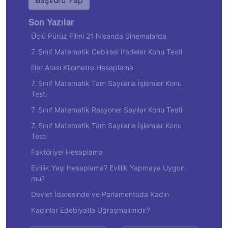
Başvuru Yap
Son Yazılar
Üçlü Pürüz Filmi 21 Nisanda Sinemalarda
7. Sınıf Matematik Cebirsel İfadeler Konu Testi
İller Arası Kilometre Hesaplama
7. Sınıf Matematik Tam Sayılarla İşlemler Konu
Testi
7. Sınıf Matematik Rasyonel Sayılar Konu Testi
7. Sınıf Matematik Tam Sayılarla İşlemler Konu
Testi
Faktöriyel Hesaplama
Evlilik Yaşı Hesaplama? Evlilik Yapmaya Uygun
mu?
Devlet İdaresinde ve Parlamentoda Kadın
Kadınlar Edebiyatla Uğraşmalımıdır?