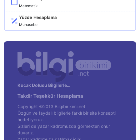
Matematik
Yüzde Hesaplama
Muhasebe
Kucak Dolusu Bilgilerle…
Takdir Teşekkür Hesaplama
Copyright ©2013 Bilgibirikimi.net
Özgün ve faydalı bilgilerle farklı bir site konsepti
hedefliyoruz.
Sizleri de yazar kadromuzda görmekten onur
duyarız.
Yazar kadromuza katılmak için: