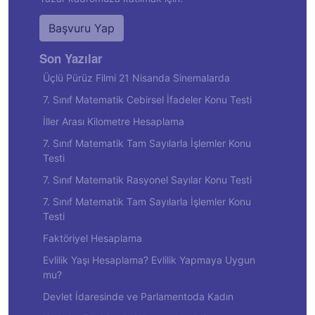
Başvuru Yap
Son Yazılar
Üçlü Pürüz Filmi 21 Nisanda Sinemalarda
7. Sınıf Matematik Cebirsel İfadeler Konu Testi
İller Arası Kilometre Hesaplama
7. Sınıf Matematik Tam Sayılarla İşlemler Konu
Testi
7. Sınıf Matematik Rasyonel Sayılar Konu Testi
7. Sınıf Matematik Tam Sayılarla İşlemler Konu
Testi
Faktöriyel Hesaplama
Evlilik Yaşı Hesaplama? Evlilik Yapmaya Uygun
mu?
Devlet İdaresinde ve Parlamentoda Kadın