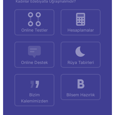
Kadınlar Edebiyatla Uğraşmalımıdır?
Online Testler
Hesaplamalar
Online Destek
Rüya Tabirleri
Bizim
Bilsem Hazırlık
Kalemimizden